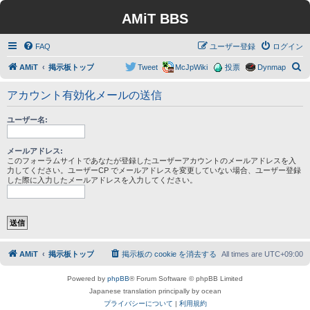
AMiT BBS
FAQ
ユーザー登録
ログイン
検
AMiT
掲示板トップ
Tweet
McJpWiki
投票
Dynmap
索
アカウント有効化メールの送信
ユーザー名:
メールアドレス:
このフォーラムサイトであなたが登録したユーザーアカウントのメールアドレスを入
力してください。ユーザーCP でメールアドレスを変更していない場合、ユーザー登録
した際に入力したメールアドレスを入力してください。
AMiT
掲示板トップ
掲示板の cookie を消去する
All times are
UTC+09:00
Powered by
phpBB
® Forum Software © phpBB Limited
Japanese translation principally by ocean
プライバシーについて
|
利用規約