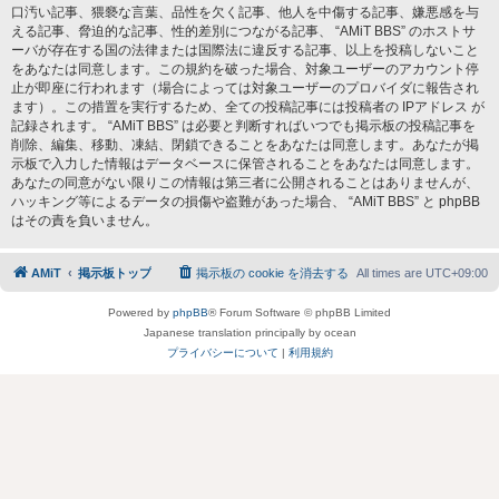
口汚い記事、猥褻な言葉、品性を欠く記事、他人を中傷する記事、嫌悪感を与
える記事、脅迫的な記事、性的差別につながる記事、 “AMiT BBS” のホストサ
ーバが存在する国の法律または国際法に違反する記事、以上を投稿しないこと
をあなたは同意します。この規約を破った場合、対象ユーザーのアカウント停
止が即座に行われます（場合によっては対象ユーザーのプロバイダに報告され
ます）。この措置を実行するため、全ての投稿記事には投稿者の IPアドレス が
記録されます。 “AMiT BBS” は必要と判断すればいつでも掲示板の投稿記事を
削除、編集、移動、凍結、閉鎖できることをあなたは同意します。あなたが掲
示板で入力した情報はデータベースに保管されることをあなたは同意します。
あなたの同意がない限りこの情報は第三者に公開されることはありませんが、
ハッキング等によるデータの損傷や盗難があった場合、 “AMiT BBS” と phpBB
はその責を負いません。
AMiT
掲示板トップ
掲示板の cookie を消去する
All times are
UTC+09:00
Powered by
phpBB
® Forum Software © phpBB Limited
Japanese translation principally by ocean
プライバシーについて
|
利用規約