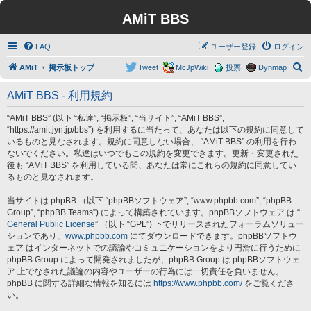
AMiT BBS
FAQ
ユーザー登録
ログイン
検
AMiT
掲示板トップ
Tweet
McJpWiki
投票
Dynmap
索
AMiT BBS - 利用規約
“AMiT BBS” (以下 “私達”, “掲示板”, “当サイト”, “AMiT BBS”,
“https://amit.jyn.jp/bbs”) を利用するに当たって、あなたは以下の規約に同意して
いるものと見なされます。規約に同意しない場合、 “AMiT BBS” の利用を行わ
ないでください。私達はいつでもこの規約を変更できます。更新・変更された
後も “AMiT BBS” を利用している間、あなたは常にこれらの規約に同意してい
るものと見なされます。
当サイトは phpBB （以下 “phpBBソフトウェア”, “www.phpbb.com”, “phpBB
Group”, “phpBB Teams”) によって構築されています。phpBBソフトウェア は “
General Public License
” （以下 “GPL”) 下でリリースされたフォーラムソリュー
ションであり、
www.phpbb.com
にてダウンロードできます。phpBBソフトウ
ェア はインターネットでの議論やコミュニケーションをより円滑に行うために
phpBB Group によって開発されましたが、phpBB Group は phpBBソフトウェ
ア 上でなされた議論の内容やユーザーの行為には一切責任を負いません。
phpBB に関する詳細な情報を知るには
https://www.phpbb.com/
をご覧くださ
い。