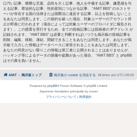
口汚い記事、猥褻な言葉、品性を欠く記事、他人を中傷する記事、嫌悪感を与
える記事、脅迫的な記事、性的差別につながる記事、 “AMiT BBS” のホストサ
ーバが存在する国の法律または国際法に違反する記事、以上を投稿しないこと
をあなたは同意します。この規約を破った場合、対象ユーザーのアカウント停
止が即座に行われます（場合によっては対象ユーザーのプロバイダに報告され
ます）。この措置を実行するため、全ての投稿記事には投稿者の IPアドレス が
記録されます。 “AMiT BBS” は必要と判断すればいつでも掲示板の投稿記事を
削除、編集、移動、凍結、閉鎖できることをあなたは同意します。あなたが掲
示板で入力した情報はデータベースに保管されることをあなたは同意します。
あなたの同意がない限りこの情報は第三者に公開されることはありませんが、
ハッキング等によるデータの損傷や盗難があった場合、 “AMiT BBS” と phpBB
はその責を負いません。
AMiT
掲示板トップ
掲示板の cookie を消去する
All times are
UTC+09:00
Powered by
phpBB
® Forum Software © phpBB Limited
Japanese translation principally by ocean
プライバシーについて
|
利用規約