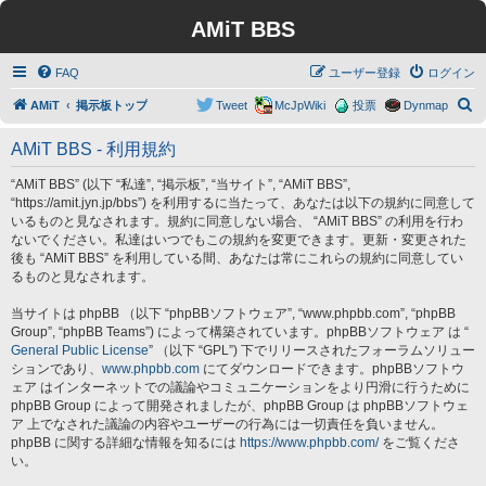
AMiT BBS
FAQ
ユーザー登録
ログイン
検
AMiT
掲示板トップ
Tweet
McJpWiki
投票
Dynmap
索
AMiT BBS - 利用規約
“AMiT BBS” (以下 “私達”, “掲示板”, “当サイト”, “AMiT BBS”,
“https://amit.jyn.jp/bbs”) を利用するに当たって、あなたは以下の規約に同意して
いるものと見なされます。規約に同意しない場合、 “AMiT BBS” の利用を行わ
ないでください。私達はいつでもこの規約を変更できます。更新・変更された
後も “AMiT BBS” を利用している間、あなたは常にこれらの規約に同意してい
るものと見なされます。
当サイトは phpBB （以下 “phpBBソフトウェア”, “www.phpbb.com”, “phpBB
Group”, “phpBB Teams”) によって構築されています。phpBBソフトウェア は “
General Public License
” （以下 “GPL”) 下でリリースされたフォーラムソリュー
ションであり、
www.phpbb.com
にてダウンロードできます。phpBBソフトウ
ェア はインターネットでの議論やコミュニケーションをより円滑に行うために
phpBB Group によって開発されましたが、phpBB Group は phpBBソフトウェ
ア 上でなされた議論の内容やユーザーの行為には一切責任を負いません。
phpBB に関する詳細な情報を知るには
https://www.phpbb.com/
をご覧くださ
い。