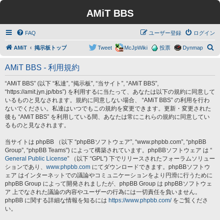
AMiT BBS
FAQ
ユーザー登録
ログイン
検
AMiT
掲示板トップ
Tweet
McJpWiki
投票
Dynmap
索
AMiT BBS - 利用規約
“AMiT BBS” (以下 “私達”, “掲示板”, “当サイト”, “AMiT BBS”,
“https://amit.jyn.jp/bbs”) を利用するに当たって、あなたは以下の規約に同意して
いるものと見なされます。規約に同意しない場合、 “AMiT BBS” の利用を行わ
ないでください。私達はいつでもこの規約を変更できます。更新・変更された
後も “AMiT BBS” を利用している間、あなたは常にこれらの規約に同意してい
るものと見なされます。
当サイトは phpBB （以下 “phpBBソフトウェア”, “www.phpbb.com”, “phpBB
Group”, “phpBB Teams”) によって構築されています。phpBBソフトウェア は “
General Public License
” （以下 “GPL”) 下でリリースされたフォーラムソリュー
ションであり、
www.phpbb.com
にてダウンロードできます。phpBBソフトウ
ェア はインターネットでの議論やコミュニケーションをより円滑に行うために
phpBB Group によって開発されましたが、phpBB Group は phpBBソフトウェ
ア 上でなされた議論の内容やユーザーの行為には一切責任を負いません。
phpBB に関する詳細な情報を知るには
https://www.phpbb.com/
をご覧くださ
い。