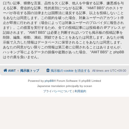
口汚い記事、猥褻な言葉、品性を欠く記事、他人を中傷する記事、嫌悪感を与
える記事、脅迫的な記事、性的差別につながる記事、 “AMiT BBS” のホストサ
ーバが存在する国の法律または国際法に違反する記事、以上を投稿しないこと
をあなたは同意します。この規約を破った場合、対象ユーザーのアカウント停
止が即座に行われます（場合によっては対象ユーザーのプロバイダに報告され
ます）。この措置を実行するため、全ての投稿記事には投稿者の IPアドレス が
記録されます。 “AMiT BBS” は必要と判断すればいつでも掲示板の投稿記事を
削除、編集、移動、凍結、閉鎖できることをあなたは同意します。あなたが掲
示板で入力した情報はデータベースに保管されることをあなたは同意します。
あなたの同意がない限りこの情報は第三者に公開されることはありませんが、
ハッキング等によるデータの損傷や盗難があった場合、 “AMiT BBS” と phpBB
はその責を負いません。
AMiT
掲示板トップ
掲示板の cookie を消去する
All times are
UTC+09:00
Powered by
phpBB
® Forum Software © phpBB Limited
Japanese translation principally by ocean
プライバシーについて
|
利用規約