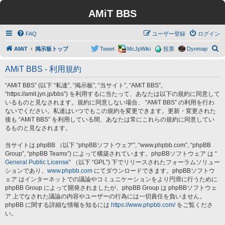
AMiT BBS
FAQ
ユーザー登録
ログイン
検
AMiT
掲示板トップ
Tweet
McJpWiki
投票
Dynmap
索
AMiT BBS - 利用規約
“AMiT BBS” (以下 “私達”, “掲示板”, “当サイト”, “AMiT BBS”,
“https://amit.jyn.jp/bbs”) を利用するに当たって、あなたは以下の規約に同意して
いるものと見なされます。規約に同意しない場合、 “AMiT BBS” の利用を行わ
ないでください。私達はいつでもこの規約を変更できます。更新・変更された
後も “AMiT BBS” を利用している間、あなたは常にこれらの規約に同意してい
るものと見なされます。
当サイトは phpBB （以下 “phpBBソフトウェア”, “www.phpbb.com”, “phpBB
Group”, “phpBB Teams”) によって構築されています。phpBBソフトウェア は “
General Public License
” （以下 “GPL”) 下でリリースされたフォーラムソリュー
ションであり、
www.phpbb.com
にてダウンロードできます。phpBBソフトウ
ェア はインターネットでの議論やコミュニケーションをより円滑に行うために
phpBB Group によって開発されましたが、phpBB Group は phpBBソフトウェ
ア 上でなされた議論の内容やユーザーの行為には一切責任を負いません。
phpBB に関する詳細な情報を知るには
https://www.phpbb.com/
をご覧くださ
い。