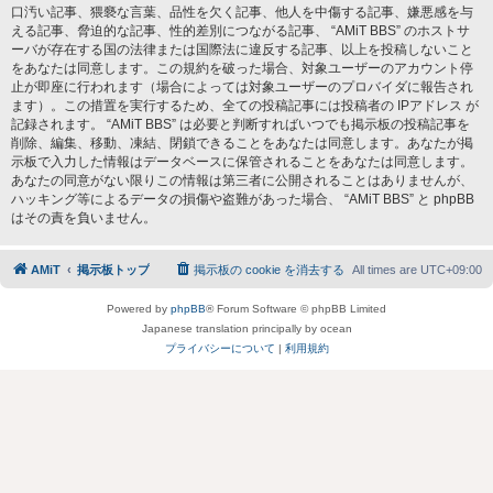
口汚い記事、猥褻な言葉、品性を欠く記事、他人を中傷する記事、嫌悪感を与
える記事、脅迫的な記事、性的差別につながる記事、 “AMiT BBS” のホストサ
ーバが存在する国の法律または国際法に違反する記事、以上を投稿しないこと
をあなたは同意します。この規約を破った場合、対象ユーザーのアカウント停
止が即座に行われます（場合によっては対象ユーザーのプロバイダに報告され
ます）。この措置を実行するため、全ての投稿記事には投稿者の IPアドレス が
記録されます。 “AMiT BBS” は必要と判断すればいつでも掲示板の投稿記事を
削除、編集、移動、凍結、閉鎖できることをあなたは同意します。あなたが掲
示板で入力した情報はデータベースに保管されることをあなたは同意します。
あなたの同意がない限りこの情報は第三者に公開されることはありませんが、
ハッキング等によるデータの損傷や盗難があった場合、 “AMiT BBS” と phpBB
はその責を負いません。
AMiT
掲示板トップ
掲示板の cookie を消去する
All times are
UTC+09:00
Powered by
phpBB
® Forum Software © phpBB Limited
Japanese translation principally by ocean
プライバシーについて
|
利用規約