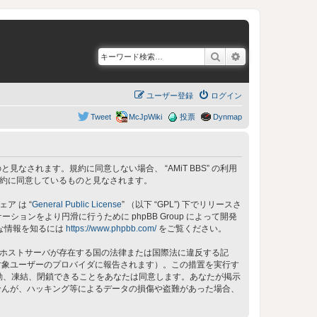
検索
詳細検索
ユーザー登録
ログイン
Tweet
McJpWiki
投票
Dynmap
同意しているものと見なされます。規約に同意しない場合、 “AMiT BBS” の利用
の規約に同意しているものと見なされます。
ェア は “
General Public License
” （以下 “GPL”) 下でリリースさ
ョンをより円滑に行うために phpBB Group によって開発
細な情報を知るには
https://www.phpbb.com/
をご覧ください。
 のホストサーバが存在する国の法律または国際法に違反する記
対象ユーザーのプロバイダに報告されます）。この措置を実行す
、移動、凍結、閉鎖できることをあなたは同意します。あなたが掲示
せんが、ハッキング等によるデータの損傷や盗難があった場合、