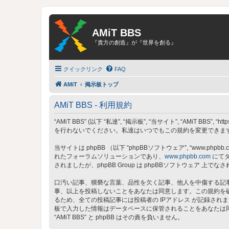
AMiT BBS
『貴方の創造』が『世界を創る』
クイックリンク
FAQ
AMiT
掲示板トップ
AMiT BBS - 利用規約
“AMiT BBS” (以下 “私達”, “掲示板”, “当サイト”, “AMiT
を行わないでください。私達はいつでもこの規約を変更できます。
当サイトは phpBB （以下 “phpBBソフトウェア”, “www.phpbb.c
れたフォーラムソリューションであり、
www.phpbb.com
にてダ
されましたが、phpBB Group は phpBBソフトウェア
口汚い記事、猥褻な言葉、品性を欠く記事、他人を中傷する記事、
事、以上を投稿しないことをあなたは同意します。この規約を
るため、全ての投稿記事には投稿者の IPアドレス が記録されま
板で入力した情報はデータベースに保管されることをあなたは
“AMiT BBS” と phpBB はその責を負いません。