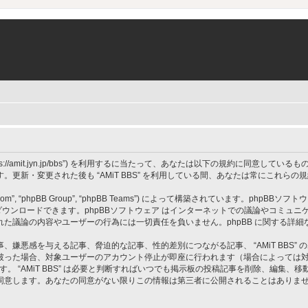
 BBS”, “https://amit.jyn.jp/bbs”) を利用するに当たって、あなたは以下の規約に
更新・変更された後も “AMiT BBS” を利用している間、あなたは常にこれら
om”, “phpBB Group”, “phpBB Teams”) によって構築されています。phpBBソフトウ
ウンロードできます。phpBBソフトウェア はインターネットでの議論やコミュニケーシ
 上でなされた議論の内容やユーザーの行為には一切責任を負いません。phpBB に関する詳
嫌悪感を与える記事、脅迫的な記事、性的差別につながる記事、 “AMiT BBS”
破った場合、対象ユーザーのアカウント停止が即座に行われます（場合によっては
す。 “AMiT BBS” は必要と判断すればいつでも掲示板の投稿記事を削除、編集
同意します。あなたの同意がない限りこの情報は第三者に公開されることはありま