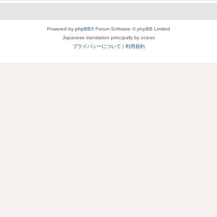
Powered by
phpBB
® Forum Software © phpBB Limited
Japanese translation principally by ocean
プライバシーについて
|
利用規約