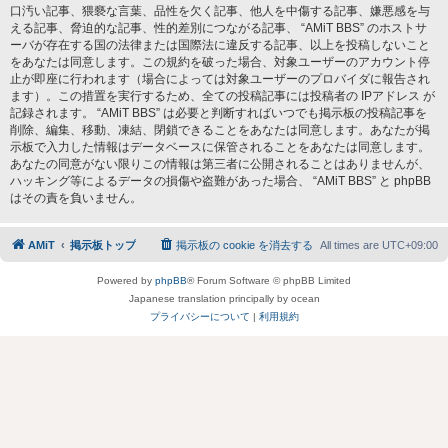
口汚い記事、猥褻な言葉、品性を欠く記事、他人を中傷する記事、嫌悪感を与
える記事、脅迫的な記事、性的差別につながる記事、 “AMiT BBS” のホストサ
ーバが存在する国の法律または国際法に違反する記事、以上を投稿しないこと
をあなたは同意します。この規約を破った場合、対象ユーザーのアカウント停
止が即座に行われます（場合によっては対象ユーザーのプロバイダに報告され
ます）。この措置を実行するため、全ての投稿記事には投稿者の IPアドレス が
記録されます。 “AMiT BBS” は必要と判断すればいつでも掲示板の投稿記事を
削除、編集、移動、凍結、閉鎖できることをあなたは同意します。あなたが掲
示板で入力した情報はデータベースに保管されることをあなたは同意します。
あなたの同意がない限りこの情報は第三者に公開されることはありませんが、
ハッキング等によるデータの損傷や盗難があった場合、 “AMiT BBS” と phpBB
はその責を負いません。
AMiT
掲示板トップ
掲示板の cookie を消去する
All times are
UTC+09:00
Powered by
phpBB
® Forum Software © phpBB Limited
Japanese translation principally by ocean
プライバシーについて
|
利用規約