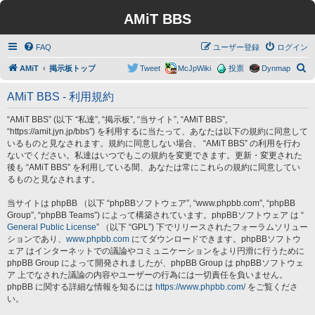
AMiT BBS
FAQ
ユーザー登録
ログイン
検
AMiT
掲示板トップ
Tweet
McJpWiki
投票
Dynmap
索
AMiT BBS - 利用規約
“AMiT BBS” (以下 “私達”, “掲示板”, “当サイト”, “AMiT BBS”,
“https://amit.jyn.jp/bbs”) を利用するに当たって、あなたは以下の規約に同意して
いるものと見なされます。規約に同意しない場合、 “AMiT BBS” の利用を行わ
ないでください。私達はいつでもこの規約を変更できます。更新・変更された
後も “AMiT BBS” を利用している間、あなたは常にこれらの規約に同意してい
るものと見なされます。
当サイトは phpBB （以下 “phpBBソフトウェア”, “www.phpbb.com”, “phpBB
Group”, “phpBB Teams”) によって構築されています。phpBBソフトウェア は “
General Public License
” （以下 “GPL”) 下でリリースされたフォーラムソリュー
ションであり、
www.phpbb.com
にてダウンロードできます。phpBBソフトウ
ェア はインターネットでの議論やコミュニケーションをより円滑に行うために
phpBB Group によって開発されましたが、phpBB Group は phpBBソフトウェ
ア 上でなされた議論の内容やユーザーの行為には一切責任を負いません。
phpBB に関する詳細な情報を知るには
https://www.phpbb.com/
をご覧くださ
い。