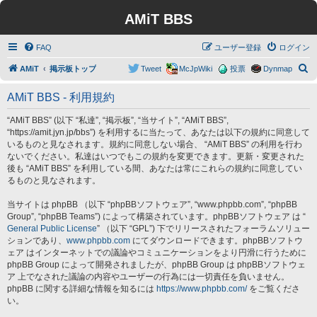
AMiT BBS
FAQ
ユーザー登録
ログイン
検
AMiT
掲示板トップ
Tweet
McJpWiki
投票
Dynmap
索
AMiT BBS - 利用規約
“AMiT BBS” (以下 “私達”, “掲示板”, “当サイト”, “AMiT BBS”,
“https://amit.jyn.jp/bbs”) を利用するに当たって、あなたは以下の規約に同意して
いるものと見なされます。規約に同意しない場合、 “AMiT BBS” の利用を行わ
ないでください。私達はいつでもこの規約を変更できます。更新・変更された
後も “AMiT BBS” を利用している間、あなたは常にこれらの規約に同意してい
るものと見なされます。
当サイトは phpBB （以下 “phpBBソフトウェア”, “www.phpbb.com”, “phpBB
Group”, “phpBB Teams”) によって構築されています。phpBBソフトウェア は “
General Public License
” （以下 “GPL”) 下でリリースされたフォーラムソリュー
ションであり、
www.phpbb.com
にてダウンロードできます。phpBBソフトウ
ェア はインターネットでの議論やコミュニケーションをより円滑に行うために
phpBB Group によって開発されましたが、phpBB Group は phpBBソフトウェ
ア 上でなされた議論の内容やユーザーの行為には一切責任を負いません。
phpBB に関する詳細な情報を知るには
https://www.phpbb.com/
をご覧くださ
い。