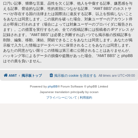
口汚い記事、猥褻な言葉、品性を欠く記事、他人を中傷する記事、嫌悪感を与
える記事、脅迫的な記事、性的差別につながる記事、 “AMiT BBS” のホストサ
ーバが存在する国の法律または国際法に違反する記事、以上を投稿しないこと
をあなたは同意します。この規約を破った場合、対象ユーザーのアカウント停
止が即座に行われます（場合によっては対象ユーザーのプロバイダに報告され
ます）。この措置を実行するため、全ての投稿記事には投稿者の IPアドレス が
記録されます。 “AMiT BBS” は必要と判断すればいつでも掲示板の投稿記事を
削除、編集、移動、凍結、閉鎖できることをあなたは同意します。あなたが掲
示板で入力した情報はデータベースに保管されることをあなたは同意します。
あなたの同意がない限りこの情報は第三者に公開されることはありませんが、
ハッキング等によるデータの損傷や盗難があった場合、 “AMiT BBS” と phpBB
はその責を負いません。
AMiT
掲示板トップ
掲示板の cookie を消去する
All times are
UTC+09:00
Powered by
phpBB
® Forum Software © phpBB Limited
Japanese translation principally by ocean
プライバシーについて
|
利用規約