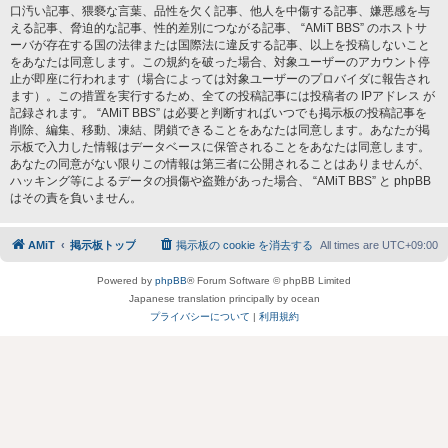
口汚い記事、猥褻な言葉、品性を欠く記事、他人を中傷する記事、嫌悪感を与
える記事、脅迫的な記事、性的差別につながる記事、 “AMiT BBS” のホストサ
ーバが存在する国の法律または国際法に違反する記事、以上を投稿しないこと
をあなたは同意します。この規約を破った場合、対象ユーザーのアカウント停
止が即座に行われます（場合によっては対象ユーザーのプロバイダに報告され
ます）。この措置を実行するため、全ての投稿記事には投稿者の IPアドレス が
記録されます。 “AMiT BBS” は必要と判断すればいつでも掲示板の投稿記事を
削除、編集、移動、凍結、閉鎖できることをあなたは同意します。あなたが掲
示板で入力した情報はデータベースに保管されることをあなたは同意します。
あなたの同意がない限りこの情報は第三者に公開されることはありませんが、
ハッキング等によるデータの損傷や盗難があった場合、 “AMiT BBS” と phpBB
はその責を負いません。
AMiT
掲示板トップ
掲示板の cookie を消去する
All times are
UTC+09:00
Powered by
phpBB
® Forum Software © phpBB Limited
Japanese translation principally by ocean
プライバシーについて
|
利用規約