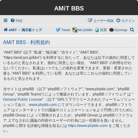
AMiT BBS
FAQ
ユーザー登録
ログイン
検
AMiT
掲示板トップ
Tweet
McJpWiki
投票
Dynmap
索
AMiT BBS - 利用規約
“AMiT BBS” (以下 “私達”, “掲示板”, “当サイト”, “AMiT BBS”,
“https://amit.jyn.jp/bbs”) を利用するに当たって、あなたは以下の規約に同意して
いるものと見なされます。規約に同意しない場合、 “AMiT BBS” の利用を行わ
ないでください。私達はいつでもこの規約を変更できます。更新・変更された
後も “AMiT BBS” を利用している間、あなたは常にこれらの規約に同意してい
るものと見なされます。
当サイトは phpBB （以下 “phpBBソフトウェア”, “www.phpbb.com”, “phpBB
Group”, “phpBB Teams”) によって構築されています。phpBBソフトウェア は “
General Public License
” （以下 “GPL”) 下でリリースされたフォーラムソリュー
ションであり、
www.phpbb.com
にてダウンロードできます。phpBBソフトウ
ェア はインターネットでの議論やコミュニケーションをより円滑に行うために
phpBB Group によって開発されましたが、phpBB Group は phpBBソフトウェ
ア 上でなされた議論の内容やユーザーの行為には一切責任を負いません。
phpBB に関する詳細な情報を知るには
https://www.phpbb.com/
をご覧くださ
い。