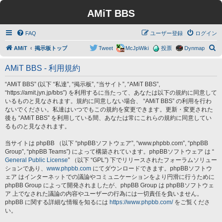
AMiT BBS
FAQ
ユーザー登録
ログイン
検
AMiT
掲示板トップ
Tweet
McJpWiki
投票
Dynmap
索
AMiT BBS - 利用規約
“AMiT BBS” (以下 “私達”, “掲示板”, “当サイト”, “AMiT BBS”,
“https://amit.jyn.jp/bbs”) を利用するに当たって、あなたは以下の規約に同意して
いるものと見なされます。規約に同意しない場合、 “AMiT BBS” の利用を行わ
ないでください。私達はいつでもこの規約を変更できます。更新・変更された
後も “AMiT BBS” を利用している間、あなたは常にこれらの規約に同意してい
るものと見なされます。
当サイトは phpBB （以下 “phpBBソフトウェア”, “www.phpbb.com”, “phpBB
Group”, “phpBB Teams”) によって構築されています。phpBBソフトウェア は “
General Public License
” （以下 “GPL”) 下でリリースされたフォーラムソリュー
ションであり、
www.phpbb.com
にてダウンロードできます。phpBBソフトウ
ェア はインターネットでの議論やコミュニケーションをより円滑に行うために
phpBB Group によって開発されましたが、phpBB Group は phpBBソフトウェ
ア 上でなされた議論の内容やユーザーの行為には一切責任を負いません。
phpBB に関する詳細な情報を知るには
https://www.phpbb.com/
をご覧くださ
い。