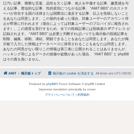
口汚い記事、猥褻な言葉、品性を欠く記事、他人を中傷する記事、嫌悪感を与
える記事、脅迫的な記事、性的差別につながる記事、 “AMiT BBS” のホストサ
ーバが存在する国の法律または国際法に違反する記事、以上を投稿しないこと
をあなたは同意します。この規約を破った場合、対象ユーザーのアカウント停
止が即座に行われます（場合によっては対象ユーザーのプロバイダに報告され
ます）。この措置を実行するため、全ての投稿記事には投稿者の IPアドレス が
記録されます。 “AMiT BBS” は必要と判断すればいつでも掲示板の投稿記事を
削除、編集、移動、凍結、閉鎖できることをあなたは同意します。あなたが掲
示板で入力した情報はデータベースに保管されることをあなたは同意します。
あなたの同意がない限りこの情報は第三者に公開されることはありませんが、
ハッキング等によるデータの損傷や盗難があった場合、 “AMiT BBS” と phpBB
はその責を負いません。
AMiT
掲示板トップ
掲示板の cookie を消去する
All times are
UTC+09:00
Powered by
phpBB
® Forum Software © phpBB Limited
Japanese translation principally by ocean
プライバシーについて
|
利用規約