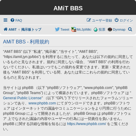
AMiT BBS
FAQ
ユーザー登録
ログイン
検
AMiT
掲示板トップ
Tweet
McJpWiki
投票
Dynmap
索
AMiT BBS - 利用規約
“AMiT BBS” (以下 “私達”, “掲示板”, “当サイト”, “AMiT BBS”,
“https://amit.jyn.jp/bbs”) を利用するに当たって、あなたは以下の規約に同意して
いるものと見なされます。規約に同意しない場合、 “AMiT BBS” の利用を行わ
ないでください。私達はいつでもこの規約を変更できます。更新・変更された
後も “AMiT BBS” を利用している間、あなたは常にこれらの規約に同意してい
るものと見なされます。
当サイトは phpBB （以下 “phpBBソフトウェア”, “www.phpbb.com”, “phpBB
Group”, “phpBB Teams”) によって構築されています。phpBBソフトウェア は “
General Public License
” （以下 “GPL”) 下でリリースされたフォーラムソリュー
ションであり、
www.phpbb.com
にてダウンロードできます。phpBBソフトウ
ェア はインターネットでの議論やコミュニケーションをより円滑に行うために
phpBB Group によって開発されましたが、phpBB Group は phpBBソフトウェ
ア 上でなされた議論の内容やユーザーの行為には一切責任を負いません。
phpBB に関する詳細な情報を知るには
https://www.phpbb.com/
をご覧くださ
い。