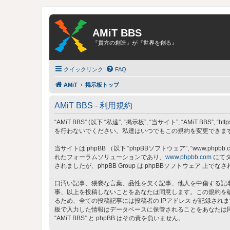
AMiT BBS
『貴方の創造』が『世界を創る』
クイックリンク
FAQ
AMiT
掲示板トップ
AMiT BBS - 利用規約
“AMiT BBS” (以下 “私達”, “掲示板”, “当サイト”, “AMiT
を行わないでください。私達はいつでもこの規約を変更できます。
当サイトは phpBB （以下 “phpBBソフトウェア”, “www.phpbb.c
れたフォーラムソリューションであり、
www.phpbb.com
にてダ
されましたが、phpBB Group は phpBBソフトウェア
口汚い記事、猥褻な言葉、品性を欠く記事、他人を中傷する記事、
事、以上を投稿しないことをあなたは同意します。この規約を
るため、全ての投稿記事には投稿者の IPアドレス が記録されま
板で入力した情報はデータベースに保管されることをあなたは
“AMiT BBS” と phpBB はその責を負いません。