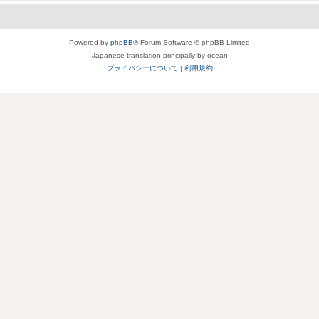
Powered by
phpBB
® Forum Software © phpBB Limited
Japanese translation principally by ocean
プライバシーについて
|
利用規約