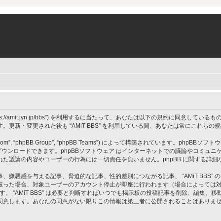
 BBS”, “https://amit.jyn.jp/bbs”) を利用するに当たって、あなたは以下の規約に
更新・変更された後も “AMiT BBS” を利用している間、あなたは常にこれら
om”, “phpBB Group”, “phpBB Teams”) によって構築されています。phpBBソフトウ
ウンロードできます。phpBBソフトウェア はインターネットでの議論やコミュニケーシ
 上でなされた議論の内容やユーザーの行為には一切責任を負いません。phpBB に関する詳
嫌悪感を与える記事、脅迫的な記事、性的差別につながる記事、 “AMiT BBS”
破った場合、対象ユーザーのアカウント停止が即座に行われます（場合によっては
す。 “AMiT BBS” は必要と判断すればいつでも掲示板の投稿記事を削除、編集
同意します。あなたの同意がない限りこの情報は第三者に公開されることはありま