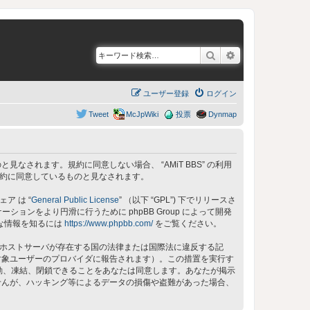
検索
詳細検索
ユーザー登録
ログイン
Tweet
McJpWiki
投票
Dynmap
同意しているものと見なされます。規約に同意しない場合、 “AMiT BBS” の利用
の規約に同意しているものと見なされます。
ェア は “
General Public License
” （以下 “GPL”) 下でリリースさ
ョンをより円滑に行うために phpBB Group によって開発
細な情報を知るには
https://www.phpbb.com/
をご覧ください。
 のホストサーバが存在する国の法律または国際法に違反する記
対象ユーザーのプロバイダに報告されます）。この措置を実行す
、移動、凍結、閉鎖できることをあなたは同意します。あなたが掲示
せんが、ハッキング等によるデータの損傷や盗難があった場合、