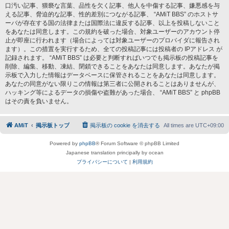
口汚い記事、猥褻な言葉、品性を欠く記事、他人を中傷する記事、嫌悪感を与
える記事、脅迫的な記事、性的差別につながる記事、 “AMiT BBS” のホストサ
ーバが存在する国の法律または国際法に違反する記事、以上を投稿しないこと
をあなたは同意します。この規約を破った場合、対象ユーザーのアカウント停
止が即座に行われます（場合によっては対象ユーザーのプロバイダに報告され
ます）。この措置を実行するため、全ての投稿記事には投稿者の IPアドレス が
記録されます。 “AMiT BBS” は必要と判断すればいつでも掲示板の投稿記事を
削除、編集、移動、凍結、閉鎖できることをあなたは同意します。あなたが掲
示板で入力した情報はデータベースに保管されることをあなたは同意します。
あなたの同意がない限りこの情報は第三者に公開されることはありませんが、
ハッキング等によるデータの損傷や盗難があった場合、 “AMiT BBS” と phpBB
はその責を負いません。
AMiT
掲示板トップ
掲示板の cookie を消去する
All times are
UTC+09:00
Powered by
phpBB
® Forum Software © phpBB Limited
Japanese translation principally by ocean
プライバシーについて
|
利用規約