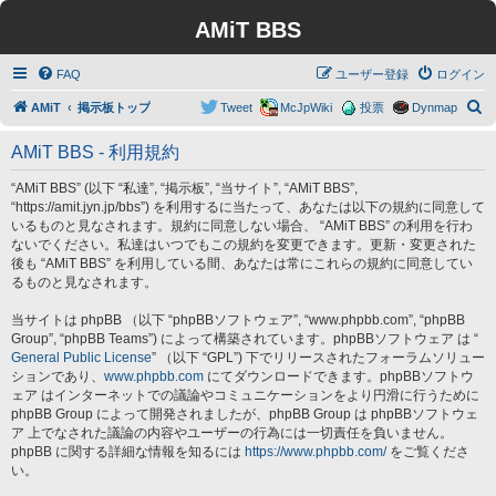
AMiT BBS
FAQ
ユーザー登録
ログイン
検
AMiT
掲示板トップ
Tweet
McJpWiki
投票
Dynmap
索
AMiT BBS - 利用規約
“AMiT BBS” (以下 “私達”, “掲示板”, “当サイト”, “AMiT BBS”,
“https://amit.jyn.jp/bbs”) を利用するに当たって、あなたは以下の規約に同意して
いるものと見なされます。規約に同意しない場合、 “AMiT BBS” の利用を行わ
ないでください。私達はいつでもこの規約を変更できます。更新・変更された
後も “AMiT BBS” を利用している間、あなたは常にこれらの規約に同意してい
るものと見なされます。
当サイトは phpBB （以下 “phpBBソフトウェア”, “www.phpbb.com”, “phpBB
Group”, “phpBB Teams”) によって構築されています。phpBBソフトウェア は “
General Public License
” （以下 “GPL”) 下でリリースされたフォーラムソリュー
ションであり、
www.phpbb.com
にてダウンロードできます。phpBBソフトウ
ェア はインターネットでの議論やコミュニケーションをより円滑に行うために
phpBB Group によって開発されましたが、phpBB Group は phpBBソフトウェ
ア 上でなされた議論の内容やユーザーの行為には一切責任を負いません。
phpBB に関する詳細な情報を知るには
https://www.phpbb.com/
をご覧くださ
い。