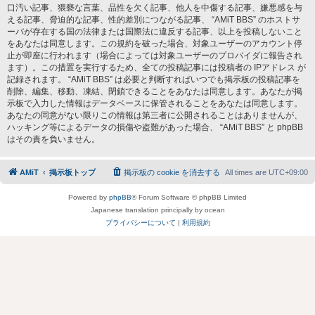
口汚い記事、猥褻な言葉、品性を欠く記事、他人を中傷する記事、嫌悪感を与
える記事、脅迫的な記事、性的差別につながる記事、 “AMiT BBS” のホストサ
ーバが存在する国の法律または国際法に違反する記事、以上を投稿しないこと
をあなたは同意します。この規約を破った場合、対象ユーザーのアカウント停
止が即座に行われます（場合によっては対象ユーザーのプロバイダに報告され
ます）。この措置を実行するため、全ての投稿記事には投稿者の IPアドレス が
記録されます。 “AMiT BBS” は必要と判断すればいつでも掲示板の投稿記事を
削除、編集、移動、凍結、閉鎖できることをあなたは同意します。あなたが掲
示板で入力した情報はデータベースに保管されることをあなたは同意します。
あなたの同意がない限りこの情報は第三者に公開されることはありませんが、
ハッキング等によるデータの損傷や盗難があった場合、 “AMiT BBS” と phpBB
はその責を負いません。
AMiT
掲示板トップ
掲示板の cookie を消去する
All times are
UTC+09:00
Powered by
phpBB
® Forum Software © phpBB Limited
Japanese translation principally by ocean
プライバシーについて
|
利用規約