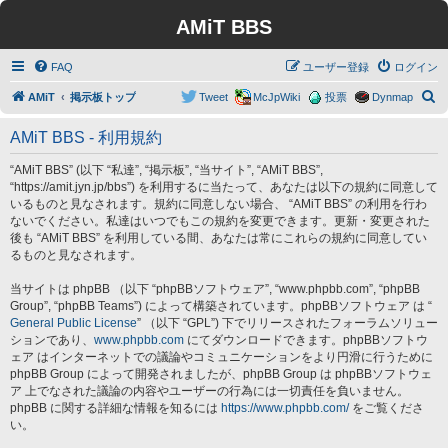
AMiT BBS
FAQ
ユーザー登録
ログイン
検
AMiT
掲示板トップ
Tweet
McJpWiki
投票
Dynmap
索
AMiT BBS - 利用規約
“AMiT BBS” (以下 “私達”, “掲示板”, “当サイト”, “AMiT BBS”,
“https://amit.jyn.jp/bbs”) を利用するに当たって、あなたは以下の規約に同意して
いるものと見なされます。規約に同意しない場合、 “AMiT BBS” の利用を行わ
ないでください。私達はいつでもこの規約を変更できます。更新・変更された
後も “AMiT BBS” を利用している間、あなたは常にこれらの規約に同意してい
るものと見なされます。
当サイトは phpBB （以下 “phpBBソフトウェア”, “www.phpbb.com”, “phpBB
Group”, “phpBB Teams”) によって構築されています。phpBBソフトウェア は “
General Public License
” （以下 “GPL”) 下でリリースされたフォーラムソリュー
ションであり、
www.phpbb.com
にてダウンロードできます。phpBBソフトウ
ェア はインターネットでの議論やコミュニケーションをより円滑に行うために
phpBB Group によって開発されましたが、phpBB Group は phpBBソフトウェ
ア 上でなされた議論の内容やユーザーの行為には一切責任を負いません。
phpBB に関する詳細な情報を知るには
https://www.phpbb.com/
をご覧くださ
い。