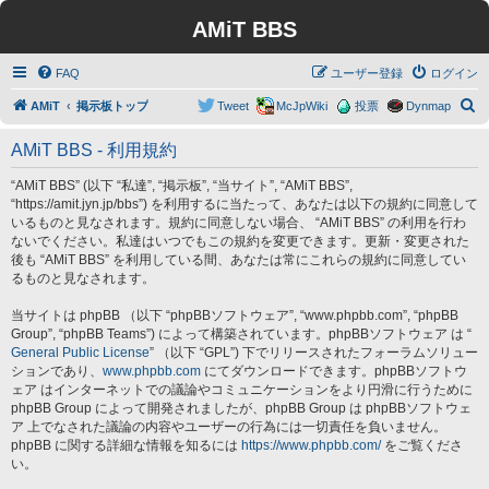
AMiT BBS
FAQ
ユーザー登録
ログイン
検
AMiT
掲示板トップ
Tweet
McJpWiki
投票
Dynmap
索
AMiT BBS - 利用規約
“AMiT BBS” (以下 “私達”, “掲示板”, “当サイト”, “AMiT BBS”,
“https://amit.jyn.jp/bbs”) を利用するに当たって、あなたは以下の規約に同意して
いるものと見なされます。規約に同意しない場合、 “AMiT BBS” の利用を行わ
ないでください。私達はいつでもこの規約を変更できます。更新・変更された
後も “AMiT BBS” を利用している間、あなたは常にこれらの規約に同意してい
るものと見なされます。
当サイトは phpBB （以下 “phpBBソフトウェア”, “www.phpbb.com”, “phpBB
Group”, “phpBB Teams”) によって構築されています。phpBBソフトウェア は “
General Public License
” （以下 “GPL”) 下でリリースされたフォーラムソリュー
ションであり、
www.phpbb.com
にてダウンロードできます。phpBBソフトウ
ェア はインターネットでの議論やコミュニケーションをより円滑に行うために
phpBB Group によって開発されましたが、phpBB Group は phpBBソフトウェ
ア 上でなされた議論の内容やユーザーの行為には一切責任を負いません。
phpBB に関する詳細な情報を知るには
https://www.phpbb.com/
をご覧くださ
い。