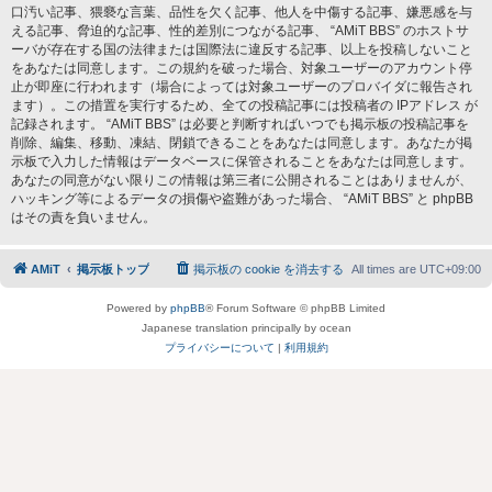
口汚い記事、猥褻な言葉、品性を欠く記事、他人を中傷する記事、嫌悪感を与
える記事、脅迫的な記事、性的差別につながる記事、 “AMiT BBS” のホストサ
ーバが存在する国の法律または国際法に違反する記事、以上を投稿しないこと
をあなたは同意します。この規約を破った場合、対象ユーザーのアカウント停
止が即座に行われます（場合によっては対象ユーザーのプロバイダに報告され
ます）。この措置を実行するため、全ての投稿記事には投稿者の IPアドレス が
記録されます。 “AMiT BBS” は必要と判断すればいつでも掲示板の投稿記事を
削除、編集、移動、凍結、閉鎖できることをあなたは同意します。あなたが掲
示板で入力した情報はデータベースに保管されることをあなたは同意します。
あなたの同意がない限りこの情報は第三者に公開されることはありませんが、
ハッキング等によるデータの損傷や盗難があった場合、 “AMiT BBS” と phpBB
はその責を負いません。
AMiT
掲示板トップ
掲示板の cookie を消去する
All times are
UTC+09:00
Powered by
phpBB
® Forum Software © phpBB Limited
Japanese translation principally by ocean
プライバシーについて
|
利用規約