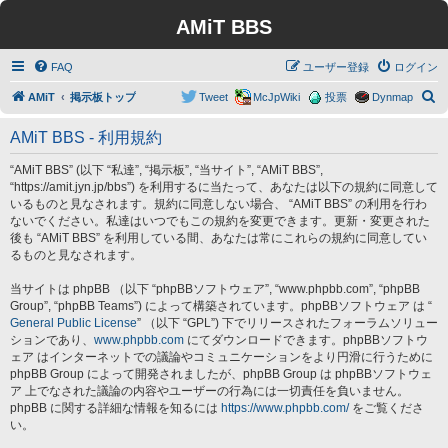
AMiT BBS
FAQ
ユーザー登録
ログイン
検
AMiT
掲示板トップ
Tweet
McJpWiki
投票
Dynmap
索
AMiT BBS - 利用規約
“AMiT BBS” (以下 “私達”, “掲示板”, “当サイト”, “AMiT BBS”,
“https://amit.jyn.jp/bbs”) を利用するに当たって、あなたは以下の規約に同意して
いるものと見なされます。規約に同意しない場合、 “AMiT BBS” の利用を行わ
ないでください。私達はいつでもこの規約を変更できます。更新・変更された
後も “AMiT BBS” を利用している間、あなたは常にこれらの規約に同意してい
るものと見なされます。
当サイトは phpBB （以下 “phpBBソフトウェア”, “www.phpbb.com”, “phpBB
Group”, “phpBB Teams”) によって構築されています。phpBBソフトウェア は “
General Public License
” （以下 “GPL”) 下でリリースされたフォーラムソリュー
ションであり、
www.phpbb.com
にてダウンロードできます。phpBBソフトウ
ェア はインターネットでの議論やコミュニケーションをより円滑に行うために
phpBB Group によって開発されましたが、phpBB Group は phpBBソフトウェ
ア 上でなされた議論の内容やユーザーの行為には一切責任を負いません。
phpBB に関する詳細な情報を知るには
https://www.phpbb.com/
をご覧くださ
い。