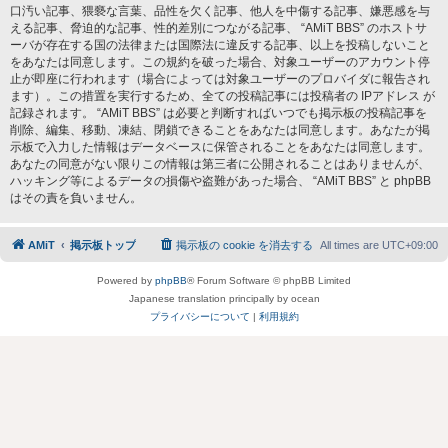
口汚い記事、猥褻な言葉、品性を欠く記事、他人を中傷する記事、嫌悪感を与
える記事、脅迫的な記事、性的差別につながる記事、 “AMiT BBS” のホストサ
ーバが存在する国の法律または国際法に違反する記事、以上を投稿しないこと
をあなたは同意します。この規約を破った場合、対象ユーザーのアカウント停
止が即座に行われます（場合によっては対象ユーザーのプロバイダに報告され
ます）。この措置を実行するため、全ての投稿記事には投稿者の IPアドレス が
記録されます。 “AMiT BBS” は必要と判断すればいつでも掲示板の投稿記事を
削除、編集、移動、凍結、閉鎖できることをあなたは同意します。あなたが掲
示板で入力した情報はデータベースに保管されることをあなたは同意します。
あなたの同意がない限りこの情報は第三者に公開されることはありませんが、
ハッキング等によるデータの損傷や盗難があった場合、 “AMiT BBS” と phpBB
はその責を負いません。
AMiT
掲示板トップ
掲示板の cookie を消去する
All times are
UTC+09:00
Powered by
phpBB
® Forum Software © phpBB Limited
Japanese translation principally by ocean
プライバシーについて
|
利用規約