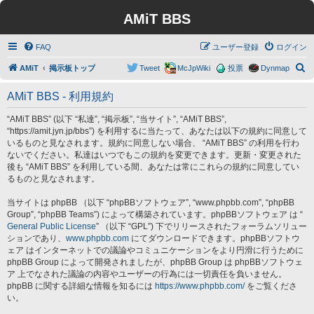
AMiT BBS
FAQ
ユーザー登録
ログイン
検
AMiT
掲示板トップ
Tweet
McJpWiki
投票
Dynmap
索
AMiT BBS - 利用規約
“AMiT BBS” (以下 “私達”, “掲示板”, “当サイト”, “AMiT BBS”,
“https://amit.jyn.jp/bbs”) を利用するに当たって、あなたは以下の規約に同意して
いるものと見なされます。規約に同意しない場合、 “AMiT BBS” の利用を行わ
ないでください。私達はいつでもこの規約を変更できます。更新・変更された
後も “AMiT BBS” を利用している間、あなたは常にこれらの規約に同意してい
るものと見なされます。
当サイトは phpBB （以下 “phpBBソフトウェア”, “www.phpbb.com”, “phpBB
Group”, “phpBB Teams”) によって構築されています。phpBBソフトウェア は “
General Public License
” （以下 “GPL”) 下でリリースされたフォーラムソリュー
ションであり、
www.phpbb.com
にてダウンロードできます。phpBBソフトウ
ェア はインターネットでの議論やコミュニケーションをより円滑に行うために
phpBB Group によって開発されましたが、phpBB Group は phpBBソフトウェ
ア 上でなされた議論の内容やユーザーの行為には一切責任を負いません。
phpBB に関する詳細な情報を知るには
https://www.phpbb.com/
をご覧くださ
い。