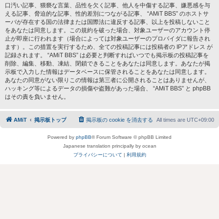
口汚い記事、猥褻な言葉、品性を欠く記事、他人を中傷する記事、嫌悪感を与
える記事、脅迫的な記事、性的差別につながる記事、 “AMiT BBS” のホストサ
ーバが存在する国の法律または国際法に違反する記事、以上を投稿しないこと
をあなたは同意します。この規約を破った場合、対象ユーザーのアカウント停
止が即座に行われます（場合によっては対象ユーザーのプロバイダに報告され
ます）。この措置を実行するため、全ての投稿記事には投稿者の IPアドレス が
記録されます。 “AMiT BBS” は必要と判断すればいつでも掲示板の投稿記事を
削除、編集、移動、凍結、閉鎖できることをあなたは同意します。あなたが掲
示板で入力した情報はデータベースに保管されることをあなたは同意します。
あなたの同意がない限りこの情報は第三者に公開されることはありませんが、
ハッキング等によるデータの損傷や盗難があった場合、 “AMiT BBS” と phpBB
はその責を負いません。
AMiT
掲示板トップ
掲示板の cookie を消去する
All times are
UTC+09:00
Powered by
phpBB
® Forum Software © phpBB Limited
Japanese translation principally by ocean
プライバシーについて
|
利用規約