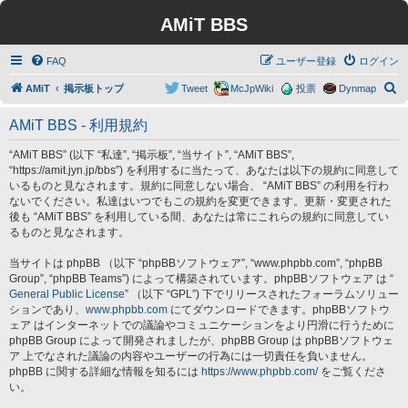
AMiT BBS
FAQ
ユーザー登録
ログイン
検
AMiT
掲示板トップ
Tweet
McJpWiki
投票
Dynmap
索
AMiT BBS - 利用規約
“AMiT BBS” (以下 “私達”, “掲示板”, “当サイト”, “AMiT BBS”,
“https://amit.jyn.jp/bbs”) を利用するに当たって、あなたは以下の規約に同意して
いるものと見なされます。規約に同意しない場合、 “AMiT BBS” の利用を行わ
ないでください。私達はいつでもこの規約を変更できます。更新・変更された
後も “AMiT BBS” を利用している間、あなたは常にこれらの規約に同意してい
るものと見なされます。
当サイトは phpBB （以下 “phpBBソフトウェア”, “www.phpbb.com”, “phpBB
Group”, “phpBB Teams”) によって構築されています。phpBBソフトウェア は “
General Public License
” （以下 “GPL”) 下でリリースされたフォーラムソリュー
ションであり、
www.phpbb.com
にてダウンロードできます。phpBBソフトウ
ェア はインターネットでの議論やコミュニケーションをより円滑に行うために
phpBB Group によって開発されましたが、phpBB Group は phpBBソフトウェ
ア 上でなされた議論の内容やユーザーの行為には一切責任を負いません。
phpBB に関する詳細な情報を知るには
https://www.phpbb.com/
をご覧くださ
い。