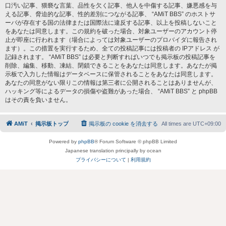
口汚い記事、猥褻な言葉、品性を欠く記事、他人を中傷する記事、嫌悪感を与
える記事、脅迫的な記事、性的差別につながる記事、 “AMiT BBS” のホストサ
ーバが存在する国の法律または国際法に違反する記事、以上を投稿しないこと
をあなたは同意します。この規約を破った場合、対象ユーザーのアカウント停
止が即座に行われます（場合によっては対象ユーザーのプロバイダに報告され
ます）。この措置を実行するため、全ての投稿記事には投稿者の IPアドレス が
記録されます。 “AMiT BBS” は必要と判断すればいつでも掲示板の投稿記事を
削除、編集、移動、凍結、閉鎖できることをあなたは同意します。あなたが掲
示板で入力した情報はデータベースに保管されることをあなたは同意します。
あなたの同意がない限りこの情報は第三者に公開されることはありませんが、
ハッキング等によるデータの損傷や盗難があった場合、 “AMiT BBS” と phpBB
はその責を負いません。
AMiT
掲示板トップ
掲示板の cookie を消去する
All times are
UTC+09:00
Powered by
phpBB
® Forum Software © phpBB Limited
Japanese translation principally by ocean
プライバシーについて
|
利用規約