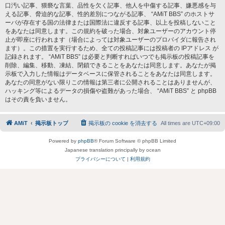
口汚い記事、猥褻な言葉、品性を欠く記事、他人を中傷する記事、嫌悪感を与
える記事、脅迫的な記事、性的差別につながる記事、 “AMiT BBS” のホストサ
ーバが存在する国の法律または国際法に違反する記事、以上を投稿しないこと
をあなたは同意します。この規約を破った場合、対象ユーザーのアカウント停
止が即座に行われます（場合によっては対象ユーザーのプロバイダに報告され
ます）。この措置を実行するため、全ての投稿記事には投稿者の IPアドレス が
記録されます。 “AMiT BBS” は必要と判断すればいつでも掲示板の投稿記事を
削除、編集、移動、凍結、閉鎖できることをあなたは同意します。あなたが掲
示板で入力した情報はデータベースに保管されることをあなたは同意します。
あなたの同意がない限りこの情報は第三者に公開されることはありませんが、
ハッキング等によるデータの損傷や盗難があった場合、 “AMiT BBS” と phpBB
はその責を負いません。
AMiT
掲示板トップ
掲示板の cookie を消去する
All times are
UTC+09:00
Powered by
phpBB
® Forum Software © phpBB Limited
Japanese translation principally by ocean
プライバシーについて
|
利用規約