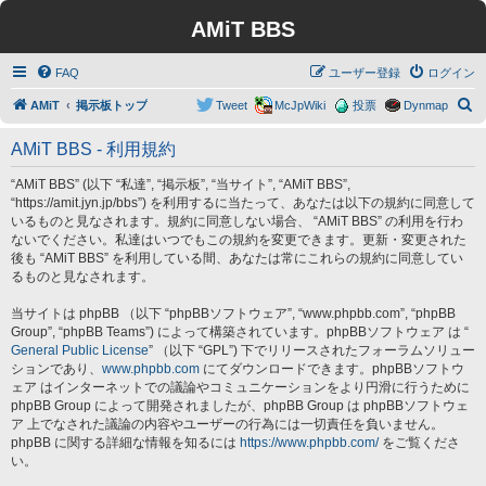
AMiT BBS
FAQ
ユーザー登録
ログイン
検
AMiT
掲示板トップ
Tweet
McJpWiki
投票
Dynmap
索
AMiT BBS - 利用規約
“AMiT BBS” (以下 “私達”, “掲示板”, “当サイト”, “AMiT BBS”,
“https://amit.jyn.jp/bbs”) を利用するに当たって、あなたは以下の規約に同意して
いるものと見なされます。規約に同意しない場合、 “AMiT BBS” の利用を行わ
ないでください。私達はいつでもこの規約を変更できます。更新・変更された
後も “AMiT BBS” を利用している間、あなたは常にこれらの規約に同意してい
るものと見なされます。
当サイトは phpBB （以下 “phpBBソフトウェア”, “www.phpbb.com”, “phpBB
Group”, “phpBB Teams”) によって構築されています。phpBBソフトウェア は “
General Public License
” （以下 “GPL”) 下でリリースされたフォーラムソリュー
ションであり、
www.phpbb.com
にてダウンロードできます。phpBBソフトウ
ェア はインターネットでの議論やコミュニケーションをより円滑に行うために
phpBB Group によって開発されましたが、phpBB Group は phpBBソフトウェ
ア 上でなされた議論の内容やユーザーの行為には一切責任を負いません。
phpBB に関する詳細な情報を知るには
https://www.phpbb.com/
をご覧くださ
い。