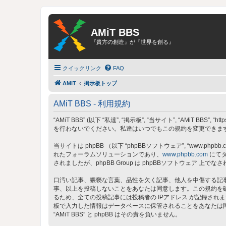
AMiT BBS
『貴方の創造』が『世界を創る』
クイックリンク
FAQ
AMiT
掲示板トップ
AMiT BBS - 利用規約
“AMiT BBS” (以下 “私達”, “掲示板”, “当サイト”, “AMiT
を行わないでください。私達はいつでもこの規約を変更できます。
当サイトは phpBB （以下 “phpBBソフトウェア”, “www.phpbb.c
れたフォーラムソリューションであり、
www.phpbb.com
にてダ
されましたが、phpBB Group は phpBBソフトウェア
口汚い記事、猥褻な言葉、品性を欠く記事、他人を中傷する記事、
事、以上を投稿しないことをあなたは同意します。この規約を
るため、全ての投稿記事には投稿者の IPアドレス が記録されま
板で入力した情報はデータベースに保管されることをあなたは
“AMiT BBS” と phpBB はその責を負いません。