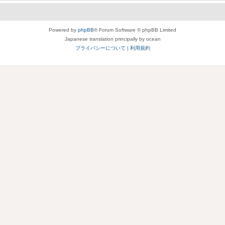
Powered by
phpBB
® Forum Software © phpBB Limited
Japanese translation principally by ocean
プライバシーについて
|
利用規約