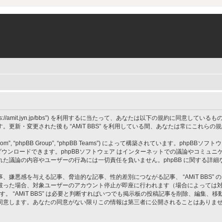
 BBS”, “https://amit.jyn.jp/bbs”) を利用するに当たって、あなたは以下の規約に
更新・変更された後も “AMiT BBS” を利用している間、あなたは常にこれら
om”, “phpBB Group”, “phpBB Teams”) によって構築されています。phpBBソフトウ
ウンロードできます。phpBBソフトウェア はインターネットでの議論やコミュニケーシ
 上でなされた議論の内容やユーザーの行為には一切責任を負いません。phpBB に関する詳
嫌悪感を与える記事、脅迫的な記事、性的差別につながる記事、 “AMiT BBS”
破った場合、対象ユーザーのアカウント停止が即座に行われます（場合によっては
す。 “AMiT BBS” は必要と判断すればいつでも掲示板の投稿記事を削除、編集
同意します。あなたの同意がない限りこの情報は第三者に公開されることはありま