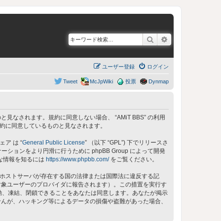
検索
詳細検索
ユーザー登録
ログイン
Tweet
McJpWiki
投票
Dynmap
同意しているものと見なされます。規約に同意しない場合、 “AMiT BBS” の利用
の規約に同意しているものと見なされます。
ェア は “
General Public License
” （以下 “GPL”) 下でリリースさ
ョンをより円滑に行うために phpBB Group によって開発
細な情報を知るには
https://www.phpbb.com/
をご覧ください。
 のホストサーバが存在する国の法律または国際法に違反する記
対象ユーザーのプロバイダに報告されます）。この措置を実行す
、移動、凍結、閉鎖できることをあなたは同意します。あなたが掲示
せんが、ハッキング等によるデータの損傷や盗難があった場合、