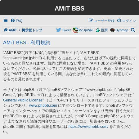
AMiT BBS
FAQ
ユーザー登録
ログイン
検
AMiT
掲示板トップ
Tweet
McJpWiki
投票
Dynmap
索
AMiT BBS - 利用規約
“AMiT BBS” (以下 “私達”, “掲示板”, “当サイト”, “AMiT BBS”,
“https://amit.jyn.jp/bbs”) を利用するに当たって、あなたは以下の規約に同意して
いるものと見なされます。規約に同意しない場合、 “AMiT BBS” の利用を行わ
ないでください。私達はいつでもこの規約を変更できます。更新・変更された
後も “AMiT BBS” を利用している間、あなたは常にこれらの規約に同意してい
るものと見なされます。
当サイトは phpBB （以下 “phpBBソフトウェア”, “www.phpbb.com”, “phpBB
Group”, “phpBB Teams”) によって構築されています。phpBBソフトウェア は “
General Public License
” （以下 “GPL”) 下でリリースされたフォーラムソリュー
ションであり、
www.phpbb.com
にてダウンロードできます。phpBBソフトウ
ェア はインターネットでの議論やコミュニケーションをより円滑に行うために
phpBB Group によって開発されましたが、phpBB Group は phpBBソフトウェ
ア 上でなされた議論の内容やユーザーの行為には一切責任を負いません。
phpBB に関する詳細な情報を知るには
https://www.phpbb.com/
をご覧くださ
い。