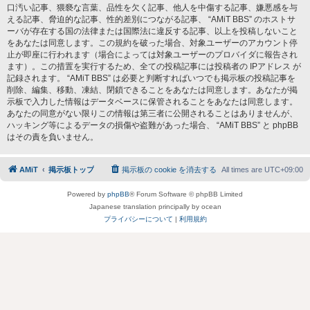
口汚い記事、猥褻な言葉、品性を欠く記事、他人を中傷する記事、嫌悪感を与
える記事、脅迫的な記事、性的差別につながる記事、 “AMiT BBS” のホストサ
ーバが存在する国の法律または国際法に違反する記事、以上を投稿しないこと
をあなたは同意します。この規約を破った場合、対象ユーザーのアカウント停
止が即座に行われます（場合によっては対象ユーザーのプロバイダに報告され
ます）。この措置を実行するため、全ての投稿記事には投稿者の IPアドレス が
記録されます。 “AMiT BBS” は必要と判断すればいつでも掲示板の投稿記事を
削除、編集、移動、凍結、閉鎖できることをあなたは同意します。あなたが掲
示板で入力した情報はデータベースに保管されることをあなたは同意します。
あなたの同意がない限りこの情報は第三者に公開されることはありませんが、
ハッキング等によるデータの損傷や盗難があった場合、 “AMiT BBS” と phpBB
はその責を負いません。
AMiT
掲示板トップ
掲示板の cookie を消去する
All times are
UTC+09:00
Powered by
phpBB
® Forum Software © phpBB Limited
Japanese translation principally by ocean
プライバシーについて
|
利用規約