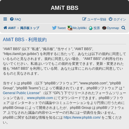
AMiT BBS
FAQ
ユーザー登録
ログイン
検
AMiT
掲示板トップ
Tweet
McJpWiki
投票
Dynmap
索
AMiT BBS - 利用規約
“AMiT BBS” (以下 “私達”, “掲示板”, “当サイト”, “AMiT BBS”,
“https://amit.jyn.jp/bbs”) を利用するに当たって、あなたは以下の規約に同意して
いるものと見なされます。規約に同意しない場合、 “AMiT BBS” の利用を行わ
ないでください。私達はいつでもこの規約を変更できます。更新・変更された
後も “AMiT BBS” を利用している間、あなたは常にこれらの規約に同意してい
るものと見なされます。
当サイトは phpBB （以下 “phpBBソフトウェア”, “www.phpbb.com”, “phpBB
Group”, “phpBB Teams”) によって構築されています。phpBBソフトウェア は “
General Public License
” （以下 “GPL”) 下でリリースされたフォーラムソリュー
ションであり、
www.phpbb.com
にてダウンロードできます。phpBBソフトウ
ェア はインターネットでの議論やコミュニケーションをより円滑に行うために
phpBB Group によって開発されましたが、phpBB Group は phpBBソフトウェ
ア 上でなされた議論の内容やユーザーの行為には一切責任を負いません。
phpBB に関する詳細な情報を知るには
https://www.phpbb.com/
をご覧くださ
い。