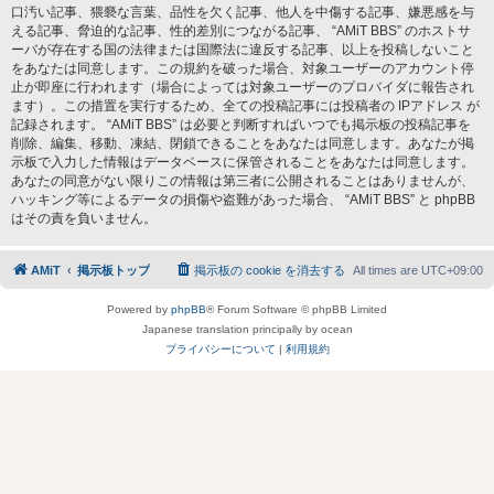
口汚い記事、猥褻な言葉、品性を欠く記事、他人を中傷する記事、嫌悪感を与
える記事、脅迫的な記事、性的差別につながる記事、 “AMiT BBS” のホストサ
ーバが存在する国の法律または国際法に違反する記事、以上を投稿しないこと
をあなたは同意します。この規約を破った場合、対象ユーザーのアカウント停
止が即座に行われます（場合によっては対象ユーザーのプロバイダに報告され
ます）。この措置を実行するため、全ての投稿記事には投稿者の IPアドレス が
記録されます。 “AMiT BBS” は必要と判断すればいつでも掲示板の投稿記事を
削除、編集、移動、凍結、閉鎖できることをあなたは同意します。あなたが掲
示板で入力した情報はデータベースに保管されることをあなたは同意します。
あなたの同意がない限りこの情報は第三者に公開されることはありませんが、
ハッキング等によるデータの損傷や盗難があった場合、 “AMiT BBS” と phpBB
はその責を負いません。
AMiT
掲示板トップ
掲示板の cookie を消去する
All times are
UTC+09:00
Powered by
phpBB
® Forum Software © phpBB Limited
Japanese translation principally by ocean
プライバシーについて
|
利用規約