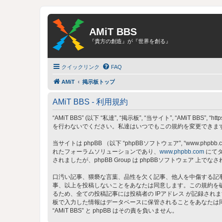
AMiT BBS
『貴方の創造』が『世界を創る』
クイックリンク
FAQ
AMiT
掲示板トップ
AMiT BBS - 利用規約
“AMiT BBS” (以下 “私達”, “掲示板”, “当サイト”, “AMiT
を行わないでください。私達はいつでもこの規約を変更できます。
当サイトは phpBB （以下 “phpBBソフトウェア”, “www.phpbb.c
れたフォーラムソリューションであり、
www.phpbb.com
にてダ
されましたが、phpBB Group は phpBBソフトウェア
口汚い記事、猥褻な言葉、品性を欠く記事、他人を中傷する記事、
事、以上を投稿しないことをあなたは同意します。この規約を
るため、全ての投稿記事には投稿者の IPアドレス が記録されま
板で入力した情報はデータベースに保管されることをあなたは
“AMiT BBS” と phpBB はその責を負いません。