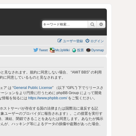
検索
詳細検索
ユーザー登録
ログイン
Tweet
McJpWiki
投票
Dynmap
同意しているものと見なされます。規約に同意しない場合、 “AMiT BBS” の利用
の規約に同意しているものと見なされます。
ェア は “
General Public License
” （以下 “GPL”) 下でリリースさ
ョンをより円滑に行うために phpBB Group によって開発
細な情報を知るには
https://www.phpbb.com/
をご覧ください。
 のホストサーバが存在する国の法律または国際法に違反する記
対象ユーザーのプロバイダに報告されます）。この措置を実行す
、移動、凍結、閉鎖できることをあなたは同意します。あなたが掲示
せんが、ハッキング等によるデータの損傷や盗難があった場合、