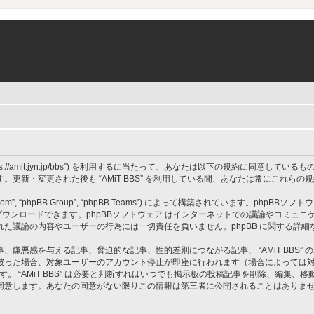
 BBS”, “https://amit.jyn.jp/bbs”) を利用するに当たって、あなたは以下の規約に
更新・変更された後も “AMiT BBS” を利用している間、あなたは常にこれら
om”, “phpBB Group”, “phpBB Teams”) によって構築されています。phpBBソフトウ
ウンロードできます。phpBBソフトウェア はインターネットでの議論やコミュニケーシ
 上でなされた議論の内容やユーザーの行為には一切責任を負いません。phpBB に関する詳
嫌悪感を与える記事、脅迫的な記事、性的差別につながる記事、 “AMiT BBS”
破った場合、対象ユーザーのアカウント停止が即座に行われます（場合によっては
す。 “AMiT BBS” は必要と判断すればいつでも掲示板の投稿記事を削除、編集
同意します。あなたの同意がない限りこの情報は第三者に公開されることはありま