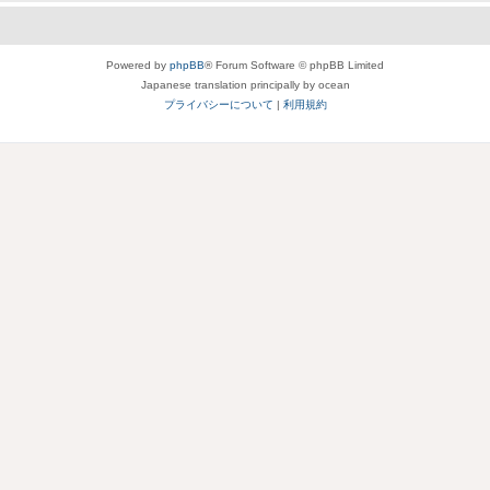
Powered by
phpBB
® Forum Software © phpBB Limited
Japanese translation principally by ocean
プライバシーについて
|
利用規約