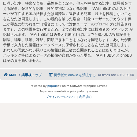
口汚い記事、猥褻な言葉、品性を欠く記事、他人を中傷する記事、嫌悪感を与
える記事、脅迫的な記事、性的差別につながる記事、 “AMiT BBS” のホストサ
ーバが存在する国の法律または国際法に違反する記事、以上を投稿しないこと
をあなたは同意します。この規約を破った場合、対象ユーザーのアカウント停
止が即座に行われます（場合によっては対象ユーザーのプロバイダに報告され
ます）。この措置を実行するため、全ての投稿記事には投稿者の IPアドレス が
記録されます。 “AMiT BBS” は必要と判断すればいつでも掲示板の投稿記事を
削除、編集、移動、凍結、閉鎖できることをあなたは同意します。あなたが掲
示板で入力した情報はデータベースに保管されることをあなたは同意します。
あなたの同意がない限りこの情報は第三者に公開されることはありませんが、
ハッキング等によるデータの損傷や盗難があった場合、 “AMiT BBS” と phpBB
はその責を負いません。
AMiT
掲示板トップ
掲示板の cookie を消去する
All times are
UTC+09:00
Powered by
phpBB
® Forum Software © phpBB Limited
Japanese translation principally by ocean
プライバシーについて
|
利用規約