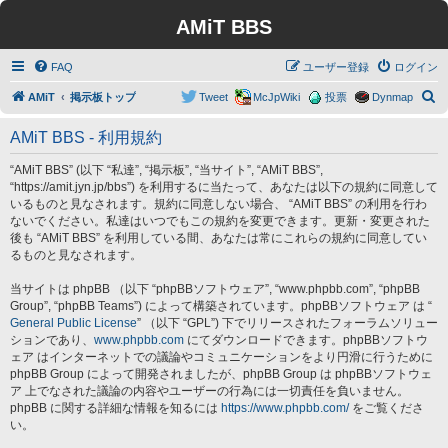
AMiT BBS
FAQ
ユーザー登録
ログイン
検
AMiT
掲示板トップ
Tweet
McJpWiki
投票
Dynmap
索
AMiT BBS - 利用規約
“AMiT BBS” (以下 “私達”, “掲示板”, “当サイト”, “AMiT BBS”,
“https://amit.jyn.jp/bbs”) を利用するに当たって、あなたは以下の規約に同意して
いるものと見なされます。規約に同意しない場合、 “AMiT BBS” の利用を行わ
ないでください。私達はいつでもこの規約を変更できます。更新・変更された
後も “AMiT BBS” を利用している間、あなたは常にこれらの規約に同意してい
るものと見なされます。
当サイトは phpBB （以下 “phpBBソフトウェア”, “www.phpbb.com”, “phpBB
Group”, “phpBB Teams”) によって構築されています。phpBBソフトウェア は “
General Public License
” （以下 “GPL”) 下でリリースされたフォーラムソリュー
ションであり、
www.phpbb.com
にてダウンロードできます。phpBBソフトウ
ェア はインターネットでの議論やコミュニケーションをより円滑に行うために
phpBB Group によって開発されましたが、phpBB Group は phpBBソフトウェ
ア 上でなされた議論の内容やユーザーの行為には一切責任を負いません。
phpBB に関する詳細な情報を知るには
https://www.phpbb.com/
をご覧くださ
い。