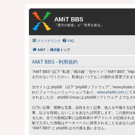
AMiT BBS
『貴方の創造』が『世界を創る』
クイックリンク
FAQ
AMiT
掲示板トップ
AMiT BBS - 利用規約
“AMiT BBS” (以下 “私達”, “掲示板”, “当サイト”, “AMiT
を行わないでください。私達はいつでもこの規約を変更できます。
当サイトは phpBB （以下 “phpBBソフトウェア”, “www.phpbb.c
れたフォーラムソリューションであり、
www.phpbb.com
にてダ
されましたが、phpBB Group は phpBBソフトウェア
口汚い記事、猥褻な言葉、品性を欠く記事、他人を中傷する記事、
事、以上を投稿しないことをあなたは同意します。この規約を
るため、全ての投稿記事には投稿者の IPアドレス が記録されま
板で入力した情報はデータベースに保管されることをあなたは
“AMiT BBS” と phpBB はその責を負いません。