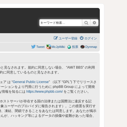
検索
詳細検索
ユーザー登録
ログイン
Tweet
McJpWiki
投票
Dynmap
同意しているものと見なされます。規約に同意しない場合、 “AMiT BBS” の利用
の規約に同意しているものと見なされます。
ェア は “
General Public License
” （以下 “GPL”) 下でリリースさ
ョンをより円滑に行うために phpBB Group によって開発
細な情報を知るには
https://www.phpbb.com/
をご覧ください。
 のホストサーバが存在する国の法律または国際法に違反する記
対象ユーザーのプロバイダに報告されます）。この措置を実行す
、移動、凍結、閉鎖できることをあなたは同意します。あなたが掲示
せんが、ハッキング等によるデータの損傷や盗難があった場合、