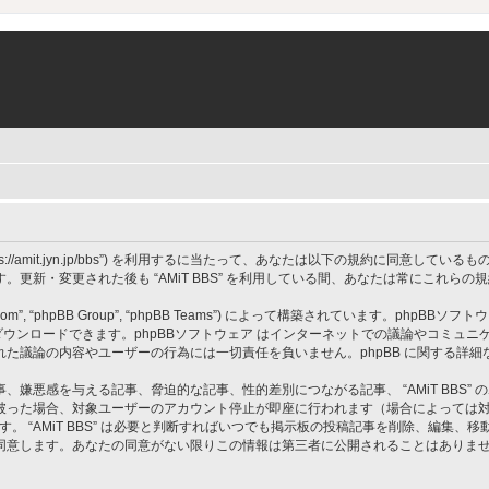
 BBS”, “https://amit.jyn.jp/bbs”) を利用するに当たって、あなたは以下の規約に
更新・変更された後も “AMiT BBS” を利用している間、あなたは常にこれら
om”, “phpBB Group”, “phpBB Teams”) によって構築されています。phpBBソフトウ
ウンロードできます。phpBBソフトウェア はインターネットでの議論やコミュニケーシ
 上でなされた議論の内容やユーザーの行為には一切責任を負いません。phpBB に関する詳
嫌悪感を与える記事、脅迫的な記事、性的差別につながる記事、 “AMiT BBS”
破った場合、対象ユーザーのアカウント停止が即座に行われます（場合によっては
す。 “AMiT BBS” は必要と判断すればいつでも掲示板の投稿記事を削除、編集
同意します。あなたの同意がない限りこの情報は第三者に公開されることはありま