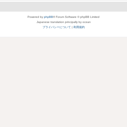
Powered by
phpBB
® Forum Software © phpBB Limited
Japanese translation principally by ocean
プライバシーについて
|
利用規約