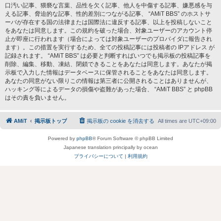
口汚い記事、猥褻な言葉、品性を欠く記事、他人を中傷する記事、嫌悪感を与
える記事、脅迫的な記事、性的差別につながる記事、 “AMiT BBS” のホストサ
ーバが存在する国の法律または国際法に違反する記事、以上を投稿しないこと
をあなたは同意します。この規約を破った場合、対象ユーザーのアカウント停
止が即座に行われます（場合によっては対象ユーザーのプロバイダに報告され
ます）。この措置を実行するため、全ての投稿記事には投稿者の IPアドレス が
記録されます。 “AMiT BBS” は必要と判断すればいつでも掲示板の投稿記事を
削除、編集、移動、凍結、閉鎖できることをあなたは同意します。あなたが掲
示板で入力した情報はデータベースに保管されることをあなたは同意します。
あなたの同意がない限りこの情報は第三者に公開されることはありませんが、
ハッキング等によるデータの損傷や盗難があった場合、 “AMiT BBS” と phpBB
はその責を負いません。
AMiT
掲示板トップ
掲示板の cookie を消去する
All times are
UTC+09:00
Powered by
phpBB
® Forum Software © phpBB Limited
Japanese translation principally by ocean
プライバシーについて
|
利用規約