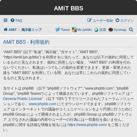
AMiT BBS
FAQ
ユーザー登録
ログイン
検
AMiT
掲示板トップ
Tweet
McJpWiki
投票
Dynmap
索
AMiT BBS - 利用規約
“AMiT BBS” (以下 “私達”, “掲示板”, “当サイト”, “AMiT BBS”,
“https://amit.jyn.jp/bbs”) を利用するに当たって、あなたは以下の規約に同意して
いるものと見なされます。規約に同意しない場合、 “AMiT BBS” の利用を行わ
ないでください。私達はいつでもこの規約を変更できます。更新・変更された
後も “AMiT BBS” を利用している間、あなたは常にこれらの規約に同意してい
るものと見なされます。
当サイトは phpBB （以下 “phpBBソフトウェア”, “www.phpbb.com”, “phpBB
Group”, “phpBB Teams”) によって構築されています。phpBBソフトウェア は “
General Public License
” （以下 “GPL”) 下でリリースされたフォーラムソリュー
ションであり、
www.phpbb.com
にてダウンロードできます。phpBBソフトウ
ェア はインターネットでの議論やコミュニケーションをより円滑に行うために
phpBB Group によって開発されましたが、phpBB Group は phpBBソフトウェ
ア 上でなされた議論の内容やユーザーの行為には一切責任を負いません。
phpBB に関する詳細な情報を知るには
https://www.phpbb.com/
をご覧くださ
い。