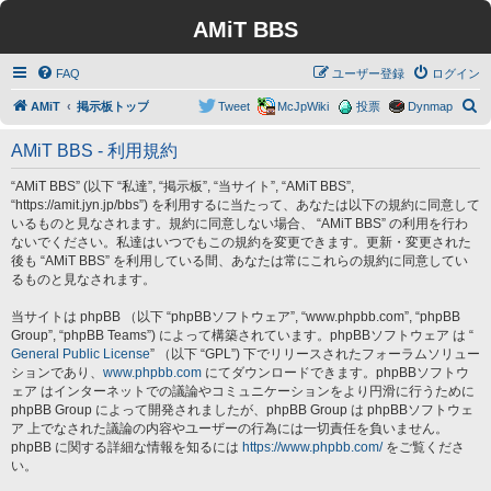
AMiT BBS
FAQ
ユーザー登録
ログイン
検
AMiT
掲示板トップ
Tweet
McJpWiki
投票
Dynmap
索
AMiT BBS - 利用規約
“AMiT BBS” (以下 “私達”, “掲示板”, “当サイト”, “AMiT BBS”,
“https://amit.jyn.jp/bbs”) を利用するに当たって、あなたは以下の規約に同意して
いるものと見なされます。規約に同意しない場合、 “AMiT BBS” の利用を行わ
ないでください。私達はいつでもこの規約を変更できます。更新・変更された
後も “AMiT BBS” を利用している間、あなたは常にこれらの規約に同意してい
るものと見なされます。
当サイトは phpBB （以下 “phpBBソフトウェア”, “www.phpbb.com”, “phpBB
Group”, “phpBB Teams”) によって構築されています。phpBBソフトウェア は “
General Public License
” （以下 “GPL”) 下でリリースされたフォーラムソリュー
ションであり、
www.phpbb.com
にてダウンロードできます。phpBBソフトウ
ェア はインターネットでの議論やコミュニケーションをより円滑に行うために
phpBB Group によって開発されましたが、phpBB Group は phpBBソフトウェ
ア 上でなされた議論の内容やユーザーの行為には一切責任を負いません。
phpBB に関する詳細な情報を知るには
https://www.phpbb.com/
をご覧くださ
い。