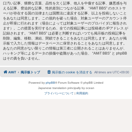
口汚い記事、猥褻な言葉、品性を欠く記事、他人を中傷する記事、嫌悪感を与
える記事、脅迫的な記事、性的差別につながる記事、 “AMiT BBS” のホストサ
ーバが存在する国の法律または国際法に違反する記事、以上を投稿しないこと
をあなたは同意します。この規約を破った場合、対象ユーザーのアカウント停
止が即座に行われます（場合によっては対象ユーザーのプロバイダに報告され
ます）。この措置を実行するため、全ての投稿記事には投稿者の IPアドレス が
記録されます。 “AMiT BBS” は必要と判断すればいつでも掲示板の投稿記事を
削除、編集、移動、凍結、閉鎖できることをあなたは同意します。あなたが掲
示板で入力した情報はデータベースに保管されることをあなたは同意します。
あなたの同意がない限りこの情報は第三者に公開されることはありませんが、
ハッキング等によるデータの損傷や盗難があった場合、 “AMiT BBS” と phpBB
はその責を負いません。
AMiT
掲示板トップ
掲示板の cookie を消去する
All times are
UTC+09:00
Powered by
phpBB
® Forum Software © phpBB Limited
Japanese translation principally by ocean
プライバシーについて
|
利用規約