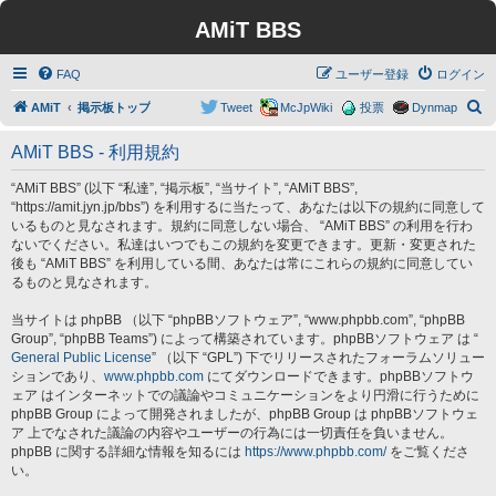
AMiT BBS
FAQ
ユーザー登録
ログイン
検
AMiT
掲示板トップ
Tweet
McJpWiki
投票
Dynmap
索
AMiT BBS - 利用規約
“AMiT BBS” (以下 “私達”, “掲示板”, “当サイト”, “AMiT BBS”,
“https://amit.jyn.jp/bbs”) を利用するに当たって、あなたは以下の規約に同意して
いるものと見なされます。規約に同意しない場合、 “AMiT BBS” の利用を行わ
ないでください。私達はいつでもこの規約を変更できます。更新・変更された
後も “AMiT BBS” を利用している間、あなたは常にこれらの規約に同意してい
るものと見なされます。
当サイトは phpBB （以下 “phpBBソフトウェア”, “www.phpbb.com”, “phpBB
Group”, “phpBB Teams”) によって構築されています。phpBBソフトウェア は “
General Public License
” （以下 “GPL”) 下でリリースされたフォーラムソリュー
ションであり、
www.phpbb.com
にてダウンロードできます。phpBBソフトウ
ェア はインターネットでの議論やコミュニケーションをより円滑に行うために
phpBB Group によって開発されましたが、phpBB Group は phpBBソフトウェ
ア 上でなされた議論の内容やユーザーの行為には一切責任を負いません。
phpBB に関する詳細な情報を知るには
https://www.phpbb.com/
をご覧くださ
い。