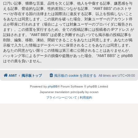
口汚い記事、猥褻な言葉、品性を欠く記事、他人を中傷する記事、嫌悪感を与
える記事、脅迫的な記事、性的差別につながる記事、 “AMiT BBS” のホストサ
ーバが存在する国の法律または国際法に違反する記事、以上を投稿しないこと
をあなたは同意します。この規約を破った場合、対象ユーザーのアカウント停
止が即座に行われます（場合によっては対象ユーザーのプロバイダに報告され
ます）。この措置を実行するため、全ての投稿記事には投稿者の IPアドレス が
記録されます。 “AMiT BBS” は必要と判断すればいつでも掲示板の投稿記事を
削除、編集、移動、凍結、閉鎖できることをあなたは同意します。あなたが掲
示板で入力した情報はデータベースに保管されることをあなたは同意します。
あなたの同意がない限りこの情報は第三者に公開されることはありませんが、
ハッキング等によるデータの損傷や盗難があった場合、 “AMiT BBS” と phpBB
はその責を負いません。
AMiT
掲示板トップ
掲示板の cookie を消去する
All times are
UTC+09:00
Powered by
phpBB
® Forum Software © phpBB Limited
Japanese translation principally by ocean
プライバシーについて
|
利用規約