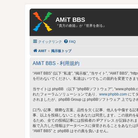
AMiT BBS
『貴方の創造』が『世界を創る』
クイックリンク
FAQ
AMiT
掲示板トップ
AMiT BBS - 利用規約
“AMiT BBS” (以下 “私達”, “掲示板”, “当サイト”, “AMiT
を行わないでください。私達はいつでもこの規約を変更できます。
当サイトは phpBB （以下 “phpBBソフトウェア”, “www.phpbb.c
れたフォーラムソリューションであり、
www.phpbb.com
にてダ
されましたが、phpBB Group は phpBBソフトウェア
口汚い記事、猥褻な言葉、品性を欠く記事、他人を中傷する記事、
事、以上を投稿しないことをあなたは同意します。この規約を
るため、全ての投稿記事には投稿者の IPアドレス が記録されま
板で入力した情報はデータベースに保管されることをあなたは
“AMiT BBS” と phpBB はその責を負いません。