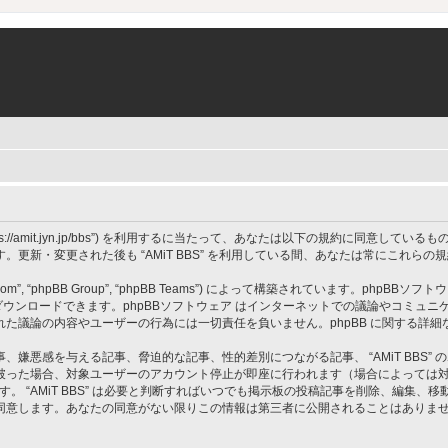
 BBS”, “https://amit.jyn.jp/bbs”) を利用するに当たって、あなたは以下の規約に
更新・変更された後も “AMiT BBS” を利用している間、あなたは常にこれら
om”, “phpBB Group”, “phpBB Teams”) によって構築されています。phpBBソフトウ
ウンロードできます。phpBBソフトウェア はインターネットでの議論やコミュニケーシ
 上でなされた議論の内容やユーザーの行為には一切責任を負いません。phpBB に関する詳
嫌悪感を与える記事、脅迫的な記事、性的差別につながる記事、 “AMiT BBS”
破った場合、対象ユーザーのアカウント停止が即座に行われます（場合によっては
す。 “AMiT BBS” は必要と判断すればいつでも掲示板の投稿記事を削除、編集
同意します。あなたの同意がない限りこの情報は第三者に公開されることはありま