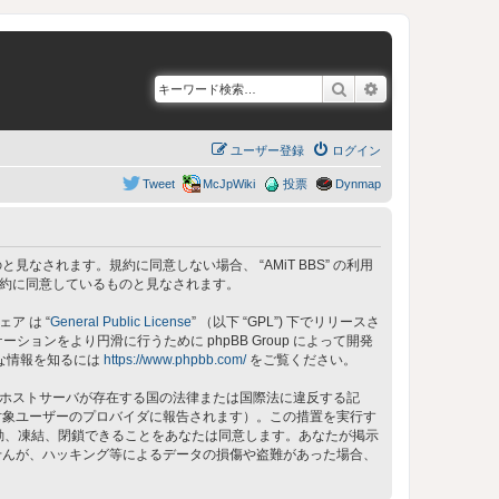
検索
詳細検索
ユーザー登録
ログイン
Tweet
McJpWiki
投票
Dynmap
同意しているものと見なされます。規約に同意しない場合、 “AMiT BBS” の利用
の規約に同意しているものと見なされます。
ェア は “
General Public License
” （以下 “GPL”) 下でリリースさ
ョンをより円滑に行うために phpBB Group によって開発
細な情報を知るには
https://www.phpbb.com/
をご覧ください。
 のホストサーバが存在する国の法律または国際法に違反する記
対象ユーザーのプロバイダに報告されます）。この措置を実行す
、移動、凍結、閉鎖できることをあなたは同意します。あなたが掲示
せんが、ハッキング等によるデータの損傷や盗難があった場合、