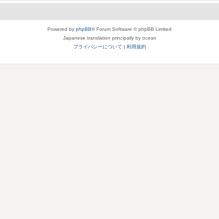
Powered by
phpBB
® Forum Software © phpBB Limited
Japanese translation principally by ocean
プライバシーについて
|
利用規約