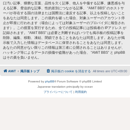
口汚い記事、猥褻な言葉、品性を欠く記事、他人を中傷する記事、嫌悪感を与
える記事、脅迫的な記事、性的差別につながる記事、 “AMiT BBS” のホストサ
ーバが存在する国の法律または国際法に違反する記事、以上を投稿しないこと
をあなたは同意します。この規約を破った場合、対象ユーザーのアカウント停
止が即座に行われます（場合によっては対象ユーザーのプロバイダに報告され
ます）。この措置を実行するため、全ての投稿記事には投稿者の IPアドレス が
記録されます。 “AMiT BBS” は必要と判断すればいつでも掲示板の投稿記事を
削除、編集、移動、凍結、閉鎖できることをあなたは同意します。あなたが掲
示板で入力した情報はデータベースに保管されることをあなたは同意します。
あなたの同意がない限りこの情報は第三者に公開されることはありませんが、
ハッキング等によるデータの損傷や盗難があった場合、 “AMiT BBS” と phpBB
はその責を負いません。
AMiT
掲示板トップ
掲示板の cookie を消去する
All times are
UTC+09:00
Powered by
phpBB
® Forum Software © phpBB Limited
Japanese translation principally by ocean
プライバシーについて
|
利用規約