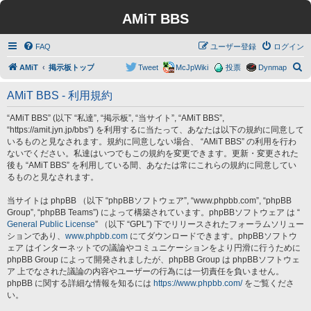
AMiT BBS
FAQ
ユーザー登録
ログイン
検
AMiT
掲示板トップ
Tweet
McJpWiki
投票
Dynmap
索
AMiT BBS - 利用規約
“AMiT BBS” (以下 “私達”, “掲示板”, “当サイト”, “AMiT BBS”,
“https://amit.jyn.jp/bbs”) を利用するに当たって、あなたは以下の規約に同意して
いるものと見なされます。規約に同意しない場合、 “AMiT BBS” の利用を行わ
ないでください。私達はいつでもこの規約を変更できます。更新・変更された
後も “AMiT BBS” を利用している間、あなたは常にこれらの規約に同意してい
るものと見なされます。
当サイトは phpBB （以下 “phpBBソフトウェア”, “www.phpbb.com”, “phpBB
Group”, “phpBB Teams”) によって構築されています。phpBBソフトウェア は “
General Public License
” （以下 “GPL”) 下でリリースされたフォーラムソリュー
ションであり、
www.phpbb.com
にてダウンロードできます。phpBBソフトウ
ェア はインターネットでの議論やコミュニケーションをより円滑に行うために
phpBB Group によって開発されましたが、phpBB Group は phpBBソフトウェ
ア 上でなされた議論の内容やユーザーの行為には一切責任を負いません。
phpBB に関する詳細な情報を知るには
https://www.phpbb.com/
をご覧くださ
い。