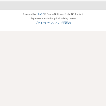
Powered by
phpBB
® Forum Software © phpBB Limited
Japanese translation principally by ocean
プライバシーについて
|
利用規約