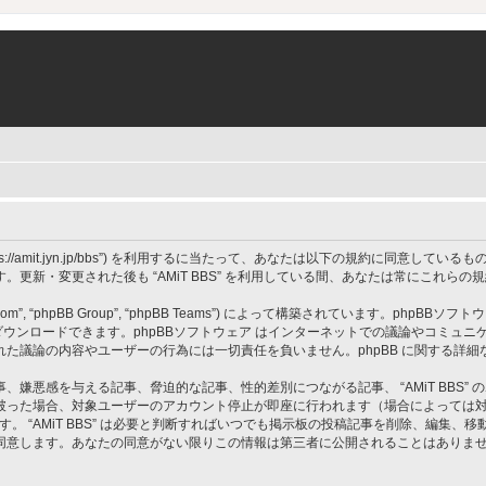
 BBS”, “https://amit.jyn.jp/bbs”) を利用するに当たって、あなたは以下の規約に
更新・変更された後も “AMiT BBS” を利用している間、あなたは常にこれら
om”, “phpBB Group”, “phpBB Teams”) によって構築されています。phpBBソフトウ
ウンロードできます。phpBBソフトウェア はインターネットでの議論やコミュニケーシ
 上でなされた議論の内容やユーザーの行為には一切責任を負いません。phpBB に関する詳
嫌悪感を与える記事、脅迫的な記事、性的差別につながる記事、 “AMiT BBS”
破った場合、対象ユーザーのアカウント停止が即座に行われます（場合によっては
す。 “AMiT BBS” は必要と判断すればいつでも掲示板の投稿記事を削除、編集
同意します。あなたの同意がない限りこの情報は第三者に公開されることはありま