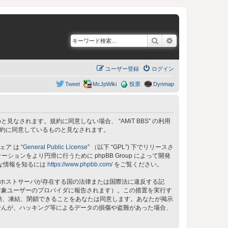
検索
詳細検索
ユーザー登録
ログイン
Tweet
McJpWiki
投票
Dynmap
同意しているものと見なされます。規約に同意しない場合、 “AMiT BBS” の利用
の規約に同意しているものと見なされます。
ェア は “
General Public License
” （以下 “GPL”) 下でリリースさ
ョンをより円滑に行うために phpBB Group によって開発
細な情報を知るには
https://www.phpbb.com/
をご覧ください。
 のホストサーバが存在する国の法律または国際法に違反する記
対象ユーザーのプロバイダに報告されます）。この措置を実行す
、移動、凍結、閉鎖できることをあなたは同意します。あなたが掲示
せんが、ハッキング等によるデータの損傷や盗難があった場合、