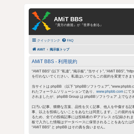
AMiT BBS
『貴方の創造』が『世界を創る』
クイックリンク
FAQ
AMiT
掲示板トップ
AMiT BBS - 利用規約
“AMiT BBS” (以下 “私達”, “掲示板”, “当サイト”, “AMiT
を行わないでください。私達はいつでもこの規約を変更できます。
当サイトは phpBB （以下 “phpBBソフトウェア”, “www.phpbb.c
れたフォーラムソリューションであり、
www.phpbb.com
にてダ
されましたが、phpBB Group は phpBBソフトウェア
口汚い記事、猥褻な言葉、品性を欠く記事、他人を中傷する記事、
事、以上を投稿しないことをあなたは同意します。この規約を
るため、全ての投稿記事には投稿者の IPアドレス が記録されま
板で入力した情報はデータベースに保管されることをあなたは
“AMiT BBS” と phpBB はその責を負いません。