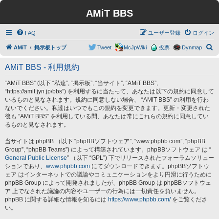
AMiT BBS
FAQ
ユーザー登録
ログイン
検
AMiT
掲示板トップ
Tweet
McJpWiki
投票
Dynmap
索
AMiT BBS - 利用規約
“AMiT BBS” (以下 “私達”, “掲示板”, “当サイト”, “AMiT BBS”,
“https://amit.jyn.jp/bbs”) を利用するに当たって、あなたは以下の規約に同意して
いるものと見なされます。規約に同意しない場合、 “AMiT BBS” の利用を行わ
ないでください。私達はいつでもこの規約を変更できます。更新・変更された
後も “AMiT BBS” を利用している間、あなたは常にこれらの規約に同意してい
るものと見なされます。
当サイトは phpBB （以下 “phpBBソフトウェア”, “www.phpbb.com”, “phpBB
Group”, “phpBB Teams”) によって構築されています。phpBBソフトウェア は “
General Public License
” （以下 “GPL”) 下でリリースされたフォーラムソリュー
ションであり、
www.phpbb.com
にてダウンロードできます。phpBBソフトウ
ェア はインターネットでの議論やコミュニケーションをより円滑に行うために
phpBB Group によって開発されましたが、phpBB Group は phpBBソフトウェ
ア 上でなされた議論の内容やユーザーの行為には一切責任を負いません。
phpBB に関する詳細な情報を知るには
https://www.phpbb.com/
をご覧くださ
い。