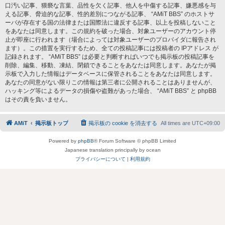
口汚い記事、猥褻な言葉、品性を欠く記事、他人を中傷する記事、嫌悪感を与
える記事、脅迫的な記事、性的差別につながる記事、 “AMiT BBS” のホストサ
ーバが存在する国の法律または国際法に違反する記事、以上を投稿しないこと
をあなたは同意します。この規約を破った場合、対象ユーザーのアカウント停
止が即座に行われます（場合によっては対象ユーザーのプロバイダに報告され
ます）。この措置を実行するため、全ての投稿記事には投稿者の IPアドレス が
記録されます。 “AMiT BBS” は必要と判断すればいつでも掲示板の投稿記事を
削除、編集、移動、凍結、閉鎖できることをあなたは同意します。あなたが掲
示板で入力した情報はデータベースに保管されることをあなたは同意します。
あなたの同意がない限りこの情報は第三者に公開されることはありませんが、
ハッキング等によるデータの損傷や盗難があった場合、 “AMiT BBS” と phpBB
はその責を負いません。
AMiT
掲示板トップ
掲示板の cookie を消去する
All times are
UTC+09:00
Powered by
phpBB
® Forum Software © phpBB Limited
Japanese translation principally by ocean
プライバシーについて
|
利用規約