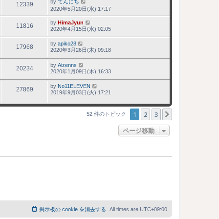
by
てんにち
12339
2020年5月20日(水) 17:17
by
HimaJyun
11816
2020年4月15日(水) 02:05
by
apiko28
17968
2020年3月26日(木) 09:18
by
Aizenns
20234
2020年1月09日(木) 16:33
by
No11ELEVEN
27869
2019年9月03日(火) 17:21
1
2
3
次へ
52 件のトピック
ページ移動
掲示板の cookie を消去する
All times are
UTC+09:00