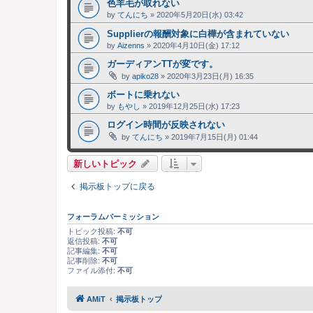
色羊毛が取れない
by
てんにち
»
2020年5月20日(水) 03:42
Supplierの報酬対象に白樺が含まれていない
by
Aizenns
»
2020年4月10日(金) 17:12
ガーディアンTTが変です。
by
apiko28
»
2020年3月23日(月) 16:35
ボートに乗れない
by
もやし
»
2019年12月25日(水) 17:23
ログイン時間が反映されない
by
てんにち
»
2019年7月15日(月) 01:44
新しいトピック
掲示板トップに戻る
フォーラムパーミッション
トピック投稿:
不可
返信投稿:
不可
記事編集:
不可
記事削除:
不可
ファイル添付:
不可
AMiT
掲示板トップ