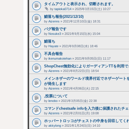
タイムアウトと表示され、切断されます。
by
tapioka0714
»
2025年3月15日(土) 10:27
鯖落ち報告(2021/12/10)
by
Aizenns
»
2021年12月10日(金) 18:31
バグ報告です
by
Nosuke3
»
2021年9月15日(水) 15:04
鯖落ち
by
Hayate
»
2021年9月08日(水) 18:46
不具合報告
by
ikenumakotehan
»
2021年9月05日(日) 11:17
ShopChest無効化によりガーディアンTTを利用
by
Aizenns
»
2021年8月22日(日) 18:54
メインネザーのワールド境界付近でネザーゲート
が発生します
by
Aizenns
»
2021年4月06日(火) 22:15
,投票について
by
lenobo
»
2021年3月05日(金) 22:38
コマンドchestsafe infoを入力後に保護さ
by
Aizenns
»
2021年2月01日(月) 19:08
ホッパートロッコがチェストの中身を回収してくれない
by
akkylong
»
2021年1月24日(日) 14:10