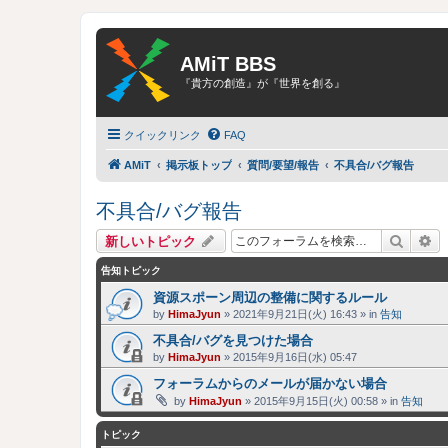
AMiT BBS
『貴方の創造』が『世界を創る』
クイックリンク
FAQ
AMiT
掲示板トップ
質問/要望/報告
不具合/バグ報告
不具合/バグ報告
検索
詳
新しいトピック
告知トピック
資源スポーン周辺の整備に関するルール
by
HimaJyun
»
2021年9月21日(火) 16:43
» in
告知
不具合/バグを見つけた場合
by
HimaJyun
»
2015年9月16日(水) 05:47
フォーラムからのメールが届かない場合
by
HimaJyun
»
2015年9月15日(火) 00:58
» in
告知
トピック