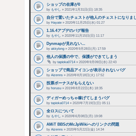
ショップの在庫が0
by
もやし
»
2021年1月31日(日) 18:35
自分で置いたチェストが他人のチェストになりま
by
Hayate
»
2020年11月25日(水) 01:27
1.16.4アプデのバグ報告
by
もやし
»
2020年11月15日(日) 11:17
Dynmapが見れない...
by
akkylong
»
2020年9月28日(月) 17:59
他人の保護の中で、保護ができてしまう
by
tapioka0714
»
2020年9月09日(水) 22:43
ショップで商品アイコンが表示されないバグ
by
Aizenns
»
2020年8月18日(火) 17:52
投票ボーナスがもらえない
by
horusu
»
2019年8月22日(木) 18:35
ディガーめっちゃ稼げてしまうバグ
by
tapioka0714
»
2020年7月19日(日) 05:11
全ロスについて
by
もやし
»
2020年6月08日(月) 19:08
AMiT BBSのMcJpWikiへのリンクの問題
by
Aizenns
»
2020年5月22日(金) 14:34