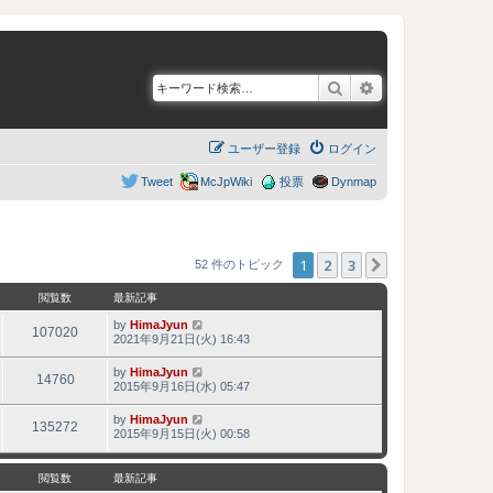
検索
詳細検索
ユーザー登録
ログイン
Tweet
McJpWiki
投票
Dynmap
1
2
3
次へ
52 件のトピック
閲覧数
最新記事
by
HimaJyun
107020
2021年9月21日(火) 16:43
by
HimaJyun
14760
2015年9月16日(水) 05:47
by
HimaJyun
135272
2015年9月15日(火) 00:58
閲覧数
最新記事