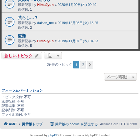
最新記事 by
HimaJyun
«
2020年1月09日(木) 09:49
返信数:
1
荒らし…？
最新記事 by
daisan_me
«
2019年12月03日(火) 18:25
返信数:
2
盗難
最新記事 by
HimaJyun
«
2019年11月07日(木) 04:23
返信数:
5
新しいトピック
1
2
次へ
39 件のトピック
ページ移動
フォーラムパーミッション
トピック投稿:
不可
返信投稿:
不可
記事編集:
不可
記事削除:
不可
ファイル添付:
不可
AMiT
掲示板トップ
掲示板の cookie を消去する
All times are
UTC+09:00
Powered by
phpBB
® Forum Software © phpBB Limited