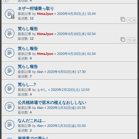
返信数:
4
ネザー狩場乗っ取り
最新記事 by
HimaJyun
«
2020年4月25日(土) 15:44
返信数:
12
1
2
荒らし報告
最新記事 by
HimaJyun
«
2020年4月16日(木) 02:54
返信数:
12
1
2
荒らし報告
最新記事 by
HimaJyun
«
2020年4月15日(水) 01:54
返信数:
9
荒らし報告
最新記事 by
Alan
«
2020年4月01日(水) 17:30
返信数:
7
荒らし...?
最新記事 by
もやし
«
2020年2月22日(土) 12:03
返信数:
4
公共植林場で苗木の植えなおししない
最新記事 by
Alan
«
2020年1月31日(金) 01:55
返信数:
4
なんだこれは...
最新記事 by
Alan
«
2020年1月31日(金) 01:50
返信数:
2
資源界での荒らし