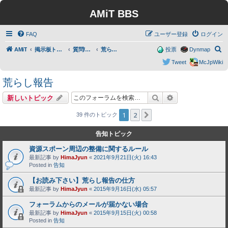
AMiT BBS
FAQ
ユーザー登録
ログイン
検
AMiT
掲示板トップ
質問/要望/報告
荒らし報告
投票
Dynmap
索
Tweet
McJpWiki
荒らし報告
検索
詳細検索
新しいトピック
1
2
次へ
39 件のトピック
告知トピック
資源スポーン周辺の整備に関するルール
最新記事 by
HimaJyun
«
2021年9月21日(火) 16:43
Posted in
告知
【お読み下さい】荒らし報告の仕方
最新記事 by
HimaJyun
«
2015年9月16日(水) 05:57
フォーラムからのメールが届かない場合
最新記事 by
HimaJyun
«
2015年9月15日(火) 00:58
Posted in
告知