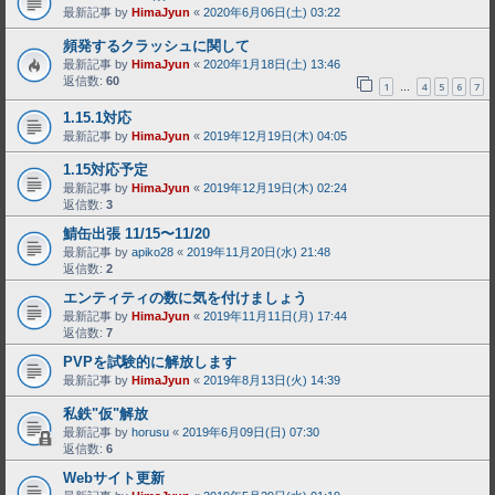
最新記事 by
HimaJyun
«
2020年6月06日(土) 03:22
頻発するクラッシュに関して
最新記事 by
HimaJyun
«
2020年1月18日(土) 13:46
返信数:
60
1
4
5
6
7
…
1.15.1対応
最新記事 by
HimaJyun
«
2019年12月19日(木) 04:05
1.15対応予定
最新記事 by
HimaJyun
«
2019年12月19日(木) 02:24
返信数:
3
鯖缶出張 11/15〜11/20
最新記事 by
apiko28
«
2019年11月20日(水) 21:48
返信数:
2
エンティティの数に気を付けましょう
最新記事 by
HimaJyun
«
2019年11月11日(月) 17:44
返信数:
7
PVPを試験的に解放します
最新記事 by
HimaJyun
«
2019年8月13日(火) 14:39
私鉄"仮"解放
最新記事 by
horusu
«
2019年6月09日(日) 07:30
返信数:
6
Webサイト更新