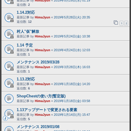
最新記事 by
HimaJyun
«
2019年5月29日(水) 01:19
返信数:
2
1.14.2対応
最新記事 by
HimaJyun
«
2019年5月28日(火) 20:35
返信数:
12
1
2
村人"仮"解放
最新記事 by
HimaJyun
«
2019年5月24日(金) 10:38
1.14 予定
最新記事 by
HimaJyun
«
2019年4月24日(水) 12:03
返信数:
1
メンテナンス 2019/03/28
最新記事 by
HimaJyun
«
2019年3月28日(木) 16:03
返信数:
1
1.13.2対応
最新記事 by
HimaJyun
«
2019年1月18日(金) 14:20
返信数:
6
ShopChestの使い方(暫定版)
最新記事 by
HimaJyun
«
2019年1月18日(金) 03:58
1.13アップデートで変更される要素
最新記事 by
HimaJyun
«
2019年1月14日(月) 15:47
返信数:
5
メンテナンス 2019/01/08