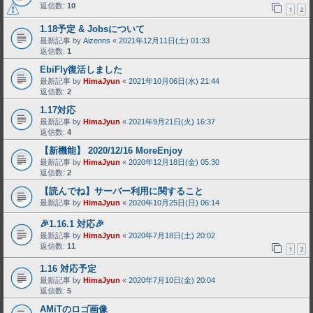
返信数:
10
1
2
1.18予定 & Jobsについて
最新記事 by
Aizenns
«
2021年12月11日(土) 01:33
返信数:
1
EbiFly復活しました
最新記事 by
HimaJyun
«
2021年10月06日(水) 21:44
返信数:
2
1.17対応
最新記事 by
HimaJyun
«
2021年9月21日(火) 16:37
返信数:
4
【新機能】 2020/12/16 MoreEnjoy
最新記事 by
HimaJyun
«
2020年12月18日(金) 05:30
返信数:
2
【読んでね】サーバー利用に関すること
最新記事 by
HimaJyun
«
2020年10月25日(日) 06:14
🎉1.16.1 対応🎉
最新記事 by
HimaJyun
«
2020年7月18日(土) 20:02
返信数:
11
1
2
1.16 対応予定
最新記事 by
HimaJyun
«
2020年7月10日(金) 20:04
返信数:
5
AMiTのロゴ画像