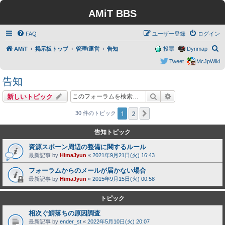
AMiT BBS
FAQ
ユーザー登録
ログイン
検
AMiT
掲示板トップ
管理/運営
告知
投票
Dynmap
索
Tweet
McJpWiki
告知
検索
詳細検索
新しいトピック
1
2
次へ
30 件のトピック
告知トピック
資源スポーン周辺の整備に関するルール
最新記事 by
HimaJyun
«
2021年9月21日(火) 16:43
フォーラムからのメールが届かない場合
最新記事 by
HimaJyun
«
2015年9月15日(火) 00:58
トピック
相次ぐ鯖落ちの原因調査
最新記事 by
ender_st
«
2022年5月10日(火) 20:07