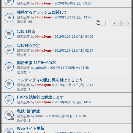
最新記事 by
HimaJyun
«
2020年6月06日(土) 03:22
頻発するクラッシュに関して
最新記事 by
HimaJyun
«
2020年1月18日(土) 13:46
返信数:
60
1
4
5
6
7
…
1.15.1対応
最新記事 by
HimaJyun
«
2019年12月19日(木) 04:05
1.15対応予定
最新記事 by
HimaJyun
«
2019年12月19日(木) 02:24
返信数:
3
鯖缶出張 11/15〜11/20
最新記事 by
apiko28
«
2019年11月20日(水) 21:48
返信数:
2
エンティティの数に気を付けましょう
最新記事 by
HimaJyun
«
2019年11月11日(月) 17:44
返信数:
7
PVPを試験的に解放します
最新記事 by
HimaJyun
«
2019年8月13日(火) 14:39
私鉄"仮"解放
最新記事 by
horusu
«
2019年6月09日(日) 07:30
返信数:
6
Webサイト更新