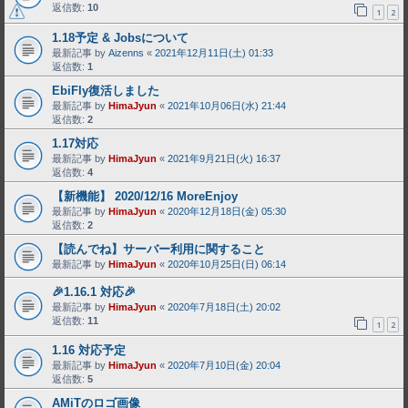
返信数:
10
1
2
1.18予定 & Jobsについて
最新記事 by
Aizenns
«
2021年12月11日(土) 01:33
返信数:
1
EbiFly復活しました
最新記事 by
HimaJyun
«
2021年10月06日(水) 21:44
返信数:
2
1.17対応
最新記事 by
HimaJyun
«
2021年9月21日(火) 16:37
返信数:
4
【新機能】 2020/12/16 MoreEnjoy
最新記事 by
HimaJyun
«
2020年12月18日(金) 05:30
返信数:
2
【読んでね】サーバー利用に関すること
最新記事 by
HimaJyun
«
2020年10月25日(日) 06:14
🎉1.16.1 対応🎉
最新記事 by
HimaJyun
«
2020年7月18日(土) 20:02
返信数:
11
1
2
1.16 対応予定
最新記事 by
HimaJyun
«
2020年7月10日(金) 20:04
返信数:
5
AMiTのロゴ画像