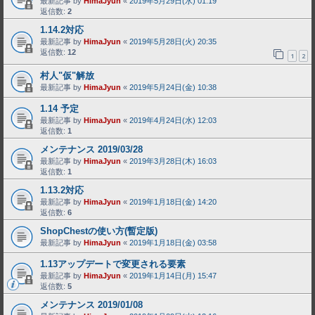
最新記事 by
HimaJyun
«
2019年5月29日(水) 01:19
返信数:
2
1.14.2対応
最新記事 by
HimaJyun
«
2019年5月28日(火) 20:35
返信数:
12
1
2
村人"仮"解放
最新記事 by
HimaJyun
«
2019年5月24日(金) 10:38
1.14 予定
最新記事 by
HimaJyun
«
2019年4月24日(水) 12:03
返信数:
1
メンテナンス 2019/03/28
最新記事 by
HimaJyun
«
2019年3月28日(木) 16:03
返信数:
1
1.13.2対応
最新記事 by
HimaJyun
«
2019年1月18日(金) 14:20
返信数:
6
ShopChestの使い方(暫定版)
最新記事 by
HimaJyun
«
2019年1月18日(金) 03:58
1.13アップデートで変更される要素
最新記事 by
HimaJyun
«
2019年1月14日(月) 15:47
返信数:
5
メンテナンス 2019/01/08