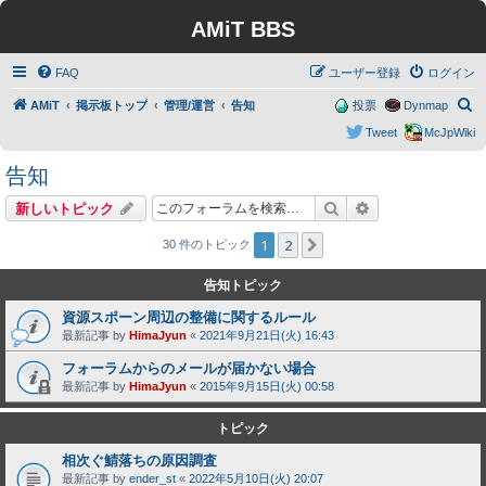
AMiT BBS
FAQ
ユーザー登録
ログイン
検
AMiT
掲示板トップ
管理/運営
告知
投票
Dynmap
索
Tweet
McJpWiki
告知
検索
詳細検索
新しいトピック
1
2
次へ
30 件のトピック
告知トピック
資源スポーン周辺の整備に関するルール
最新記事 by
HimaJyun
«
2021年9月21日(火) 16:43
フォーラムからのメールが届かない場合
最新記事 by
HimaJyun
«
2015年9月15日(火) 00:58
トピック
相次ぐ鯖落ちの原因調査
最新記事 by
ender_st
«
2022年5月10日(火) 20:07