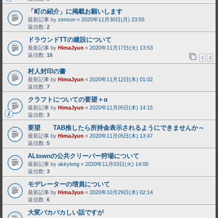
「町の紹介」に掲載お願いします
最新記事 by
zenson
«
2020年11月30日(月) 23:55
返信数:
2
ドラウンドTTの建設について
最新記事 by
HimaJyun
«
2020年11月17日(火) 13:53
返信数:
16
1
2
村人封印の書
最新記事 by
HimaJyun
«
2020年11月12日(木) 01:02
返信数:
7
クラフトについての要望＋α
最新記事 by
HimaJyun
«
2020年11月05日(木) 14:15
返信数:
3
要望 TAB推したら所持金表示されるようにできませんか～
最新記事 by
HimaJyun
«
2020年11月05日(木) 13:47
返信数:
5
ALtownの公共クリーパー狩場について
最新記事 by
akkylong
«
2020年11月03日(火) 14:00
返信数:
3
モデレーターの増員について
最新記事 by
HimaJyun
«
2020年10月29日(木) 02:14
返信数:
6
大変バカバカしい話ですが