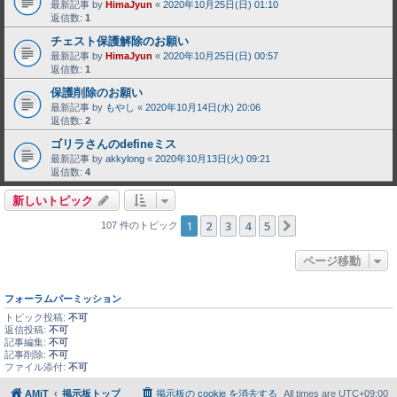
最新記事 by
HimaJyun
«
2020年10月25日(日) 01:10
返信数:
1
チェスト保護解除のお願い
最新記事 by
HimaJyun
«
2020年10月25日(日) 00:57
返信数:
1
保護削除のお願い
最新記事 by
もやし
«
2020年10月14日(水) 20:06
返信数:
2
ゴリラさんのdefineミス
最新記事 by
akkylong
«
2020年10月13日(火) 09:21
返信数:
4
新しいトピック
1
2
3
4
5
次へ
107 件のトピック
ページ移動
フォーラムパーミッション
トピック投稿:
不可
返信投稿:
不可
記事編集:
不可
記事削除:
不可
ファイル添付:
不可
AMiT
掲示板トップ
掲示板の cookie を消去する
All times are
UTC+09:00