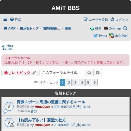
AMiT BBS
FAQ
ユーザー登録
ログイン
検
AMiT
掲示板トップ
質問/要望/報告
要望
投票
Dynmap
索
Tweet
McJpWiki
要望
フォーラムルール
現在お金(アミト)を「稼ぐ」だけでなく「使う」方のアイデアも募集しております。
検索
詳細検索
新しいトピック
1
2
3
4
5
次へ
107 件のトピック
告知トピック
資源スポーン周辺の整備に関するルール
最新記事 by
HimaJyun
«
2021年9月21日(火) 16:43
Posted in
告知
【お読み下さい】要望の仕方
最新記事 by
HimaJyun
«
2015年9月16日(水) 05:39