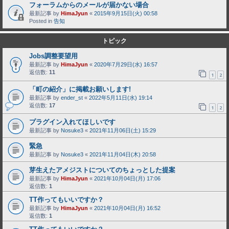
フォーラムからのメールが届かない場合
最新記事 by
HimaJyun
«
2015年9月15日(火) 00:58
Posted in
告知
トピック
Jobs調整要望用
最新記事 by
HimaJyun
«
2020年7月29日(水) 16:57
返信数:
11
1
2
「町の紹介」に掲載お願いします!
最新記事 by
ender_st
«
2022年5月11日(水) 19:14
返信数:
17
1
2
プラグイン入れてほしいです
最新記事 by
Nosuke3
«
2021年11月06日(土) 15:29
緊急
最新記事 by
Nosuke3
«
2021年11月04日(木) 20:58
芽生えたアメジストについてのちょっとした提案
最新記事 by
HimaJyun
«
2021年10月04日(月) 17:06
返信数:
1
TT作ってもいいですか？
最新記事 by
HimaJyun
«
2021年10月04日(月) 16:52
返信数:
1