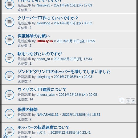
TT作ってもいいですか？
最新記事 by
Nosuke3
«
2021年9月15日(水) 17:09
返信数:
2
クリーパーTT作っていいですか？
最新記事 by
akkylong
«
2021年9月15日(水) 08:32
返信数:
2
保護解除のお願い
最新記事 by
HimaJyun
«
2021年9月03日(金) 06:55
返信数:
2
駅をつなげたいのですが
最新記事 by
ender_st
«
2021年8月22日(日) 17:33
返信数:
2
ゾンビピグリンTTのホッパーを壊してしまいました
最新記事 by
akkylong
«
2021年7月08日(木) 22:03
返信数:
4
ウィザスケTT建設について
最新記事 by
cheera_aian
«
2021年2月18日(木) 20:08
返信数:
14
1
2
保護の解除
最新記事 by
NAKASHI0131
«
2021年1月30日(土) 18:51
返信数:
2
ホッパーの転送速度について
最新記事 by
もやし
«
2020年12月25日(金) 23:41
返信数:
2