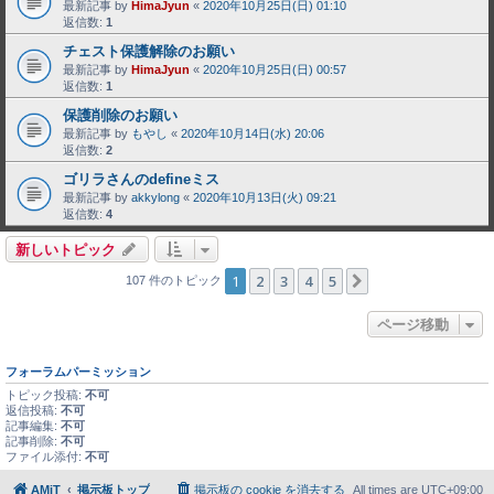
最新記事 by
HimaJyun
«
2020年10月25日(日) 01:10
返信数:
1
チェスト保護解除のお願い
最新記事 by
HimaJyun
«
2020年10月25日(日) 00:57
返信数:
1
保護削除のお願い
最新記事 by
もやし
«
2020年10月14日(水) 20:06
返信数:
2
ゴリラさんのdefineミス
最新記事 by
akkylong
«
2020年10月13日(火) 09:21
返信数:
4
新しいトピック
1
2
3
4
5
次へ
107 件のトピック
ページ移動
フォーラムパーミッション
トピック投稿:
不可
返信投稿:
不可
記事編集:
不可
記事削除:
不可
ファイル添付:
不可
AMiT
掲示板トップ
掲示板の cookie を消去する
All times are
UTC+09:00