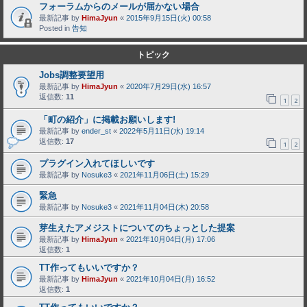
フォーラムからのメールが届かない場合
最新記事 by
HimaJyun
«
2015年9月15日(火) 00:58
Posted in
告知
トピック
Jobs調整要望用
最新記事 by
HimaJyun
«
2020年7月29日(水) 16:57
返信数:
11
1
2
「町の紹介」に掲載お願いします!
最新記事 by
ender_st
«
2022年5月11日(水) 19:14
返信数:
17
1
2
プラグイン入れてほしいです
最新記事 by
Nosuke3
«
2021年11月06日(土) 15:29
緊急
最新記事 by
Nosuke3
«
2021年11月04日(木) 20:58
芽生えたアメジストについてのちょっとした提案
最新記事 by
HimaJyun
«
2021年10月04日(月) 17:06
返信数:
1
TT作ってもいいですか？
最新記事 by
HimaJyun
«
2021年10月04日(月) 16:52
返信数:
1