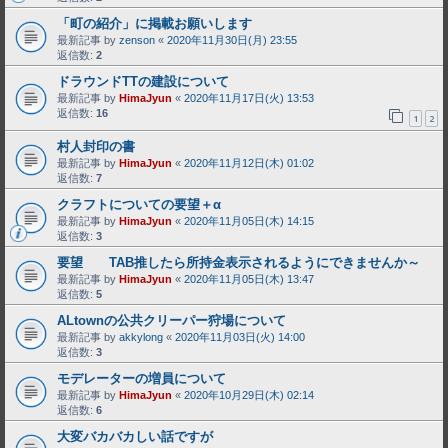
「町の紹介」に掲載お願いします
最新記事 by
zenson
«
2020年11月30日(月) 23:55
返信数:
2
ドラウンドTTの建設について
最新記事 by
HimaJyun
«
2020年11月17日(火) 13:53
返信数:
16
1
2
村人封印の書
最新記事 by
HimaJyun
«
2020年11月12日(木) 01:02
返信数:
7
クラフトについての要望＋α
最新記事 by
HimaJyun
«
2020年11月05日(木) 14:15
返信数:
3
要望 TAB推したら所持金表示されるようにできませんか～
最新記事 by
HimaJyun
«
2020年11月05日(木) 13:47
返信数:
5
ALtownの公共クリーパー狩場について
最新記事 by
akkylong
«
2020年11月03日(火) 14:00
返信数:
3
モデレーターの増員について
最新記事 by
HimaJyun
«
2020年10月29日(木) 02:14
返信数:
6
大変バカバカしい話ですが