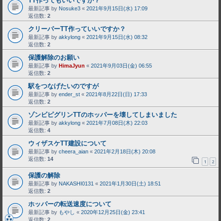
TT作ってもいいですか？
最新記事 by
Nosuke3
«
2021年9月15日(水) 17:09
返信数:
2
クリーパーTT作っていいですか？
最新記事 by
akkylong
«
2021年9月15日(水) 08:32
返信数:
2
保護解除のお願い
最新記事 by
HimaJyun
«
2021年9月03日(金) 06:55
返信数:
2
駅をつなげたいのですが
最新記事 by
ender_st
«
2021年8月22日(日) 17:33
返信数:
2
ゾンビピグリンTTのホッパーを壊してしまいました
最新記事 by
akkylong
«
2021年7月08日(木) 22:03
返信数:
4
ウィザスケTT建設について
最新記事 by
cheera_aian
«
2021年2月18日(木) 20:08
返信数:
14
1
2
保護の解除
最新記事 by
NAKASHI0131
«
2021年1月30日(土) 18:51
返信数:
2
ホッパーの転送速度について
最新記事 by
もやし
«
2020年12月25日(金) 23:41
返信数:
2