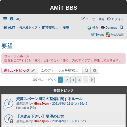
AMiT BBS
FAQ
ユーザー登録
ログイン
検
AMiT
掲示板トップ
質問/要望/報告
要望
投票
Dynmap
索
Tweet
McJpWiki
要望
フォーラムルール
現在お金(アミト)を「稼ぐ」だけでなく「使う」方のアイデアも募集しております。
検索
詳細検索
新しいトピック
1
2
3
4
5
次へ
107 件のトピック
告知トピック
資源スポーン周辺の整備に関するルール
最新記事 by
HimaJyun
«
2021年9月21日(火) 16:43
Posted in
告知
【お読み下さい】要望の仕方
最新記事 by
HimaJyun
«
2015年9月16日(水) 05:39