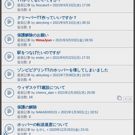
TT作ってもいいですか？
最新記事 by
Nosuke3
«
2021年9月15日(水) 17:09
返信数:
2
クリーパーTT作っていいですか？
最新記事 by
akkylong
«
2021年9月15日(水) 08:32
返信数:
2
保護解除のお願い
最新記事 by
HimaJyun
«
2021年9月03日(金) 06:55
返信数:
2
駅をつなげたいのですが
最新記事 by
ender_st
«
2021年8月22日(日) 17:33
返信数:
2
ゾンビピグリンTTのホッパーを壊してしまいました
最新記事 by
akkylong
«
2021年7月08日(木) 22:03
返信数:
4
ウィザスケTT建設について
最新記事 by
cheera_aian
«
2021年2月18日(木) 20:08
返信数:
14
1
2
保護の解除
最新記事 by
NAKASHI0131
«
2021年1月30日(土) 18:51
返信数:
2
ホッパーの転送速度について
最新記事 by
もやし
«
2020年12月25日(金) 23:41
返信数:
2