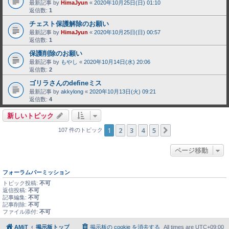
最新記事 by
HimaJyun
«
2020年10月25日(日) 01:10
返信数:
1
チェスト保護解除のお願い
最新記事 by
HimaJyun
«
2020年10月25日(日) 00:57
返信数:
1
保護削除のお願い
最新記事 by
もやし
«
2020年10月14日(水) 20:06
返信数:
2
ゴリラさんのdefineミス
最新記事 by
akkylong
«
2020年10月13日(火) 09:21
返信数:
4
新しいトピック
1
2
3
4
5
次へ
107 件のトピック
ページ移動
フォーラムパーミッション
トピック投稿:
不可
返信投稿:
不可
記事編集:
不可
記事削除:
不可
ファイル添付:
不可
AMiT
掲示板トップ
掲示板の cookie を消去する
All times are
UTC+09:00