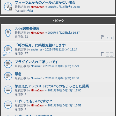
フォーラムからのメールが届かない場合
最新記事 by
HimaJyun
«
2015年9月15日(火) 00:58
Posted in
告知
トピック
Jobs調整要望用
最新記事 by
HimaJyun
«
2020年7月29日(水) 16:57
返信数:
11
1
2
「町の紹介」に掲載お願いします!
最新記事 by
ender_st
«
2022年5月11日(水) 19:14
返信数:
17
1
2
プラグイン入れてほしいです
最新記事 by
Nosuke3
«
2021年11月06日(土) 15:29
緊急
最新記事 by
Nosuke3
«
2021年11月04日(木) 20:58
芽生えたアメジストについてのちょっとした提案
最新記事 by
HimaJyun
«
2021年10月04日(月) 17:06
返信数:
1
TT作ってもいいですか？
最新記事 by
HimaJyun
«
2021年10月04日(月) 16:52
返信数:
1