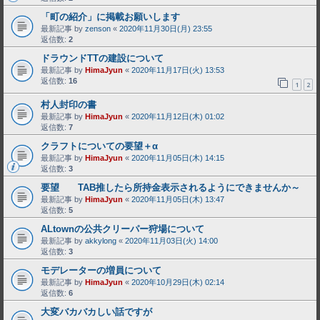
「町の紹介」に掲載お願いします
最新記事 by
zenson
«
2020年11月30日(月) 23:55
返信数:
2
ドラウンドTTの建設について
最新記事 by
HimaJyun
«
2020年11月17日(火) 13:53
返信数:
16
1
2
村人封印の書
最新記事 by
HimaJyun
«
2020年11月12日(木) 01:02
返信数:
7
クラフトについての要望＋α
最新記事 by
HimaJyun
«
2020年11月05日(木) 14:15
返信数:
3
要望 TAB推したら所持金表示されるようにできませんか～
最新記事 by
HimaJyun
«
2020年11月05日(木) 13:47
返信数:
5
ALtownの公共クリーパー狩場について
最新記事 by
akkylong
«
2020年11月03日(火) 14:00
返信数:
3
モデレーターの増員について
最新記事 by
HimaJyun
«
2020年10月29日(木) 02:14
返信数:
6
大変バカバカしい話ですが