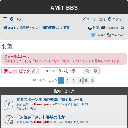
AMiT BBS
FAQ
ユーザー登録
ログイン
検
AMiT
掲示板トップ
質問/要望/報告
要望
投票
Dynmap
索
Tweet
McJpWiki
要望
フォーラムルール
現在お金(アミト)を「稼ぐ」だけでなく「使う」方のアイデアも募集しております。
検索
詳細検索
新しいトピック
1
2
3
4
5
次へ
107 件のトピック
告知トピック
資源スポーン周辺の整備に関するルール
最新記事 by
HimaJyun
«
2021年9月21日(火) 16:43
Posted in
告知
【お読み下さい】要望の仕方
最新記事 by
HimaJyun
«
2015年9月16日(水) 05:39