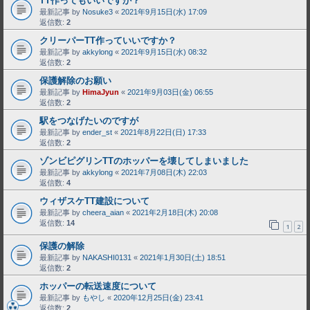
TT作ってもいいですか？
最新記事 by
Nosuke3
«
2021年9月15日(水) 17:09
返信数:
2
クリーパーTT作っていいですか？
最新記事 by
akkylong
«
2021年9月15日(水) 08:32
返信数:
2
保護解除のお願い
最新記事 by
HimaJyun
«
2021年9月03日(金) 06:55
返信数:
2
駅をつなげたいのですが
最新記事 by
ender_st
«
2021年8月22日(日) 17:33
返信数:
2
ゾンビピグリンTTのホッパーを壊してしまいました
最新記事 by
akkylong
«
2021年7月08日(木) 22:03
返信数:
4
ウィザスケTT建設について
最新記事 by
cheera_aian
«
2021年2月18日(木) 20:08
返信数:
14
1
2
保護の解除
最新記事 by
NAKASHI0131
«
2021年1月30日(土) 18:51
返信数:
2
ホッパーの転送速度について
最新記事 by
もやし
«
2020年12月25日(金) 23:41
返信数:
2