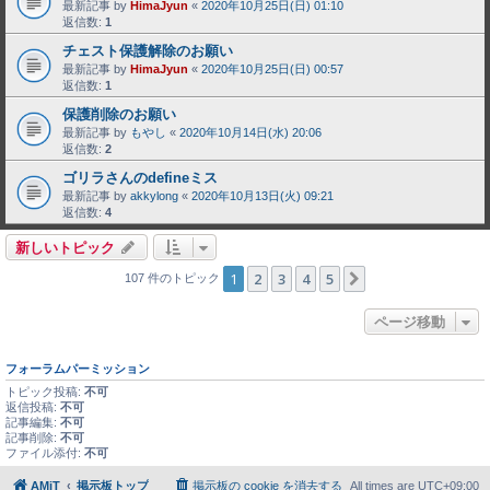
最新記事 by
HimaJyun
«
2020年10月25日(日) 01:10
返信数:
1
チェスト保護解除のお願い
最新記事 by
HimaJyun
«
2020年10月25日(日) 00:57
返信数:
1
保護削除のお願い
最新記事 by
もやし
«
2020年10月14日(水) 20:06
返信数:
2
ゴリラさんのdefineミス
最新記事 by
akkylong
«
2020年10月13日(火) 09:21
返信数:
4
新しいトピック
1
2
3
4
5
次へ
107 件のトピック
ページ移動
フォーラムパーミッション
トピック投稿:
不可
返信投稿:
不可
記事編集:
不可
記事削除:
不可
ファイル添付:
不可
AMiT
掲示板トップ
掲示板の cookie を消去する
All times are
UTC+09:00