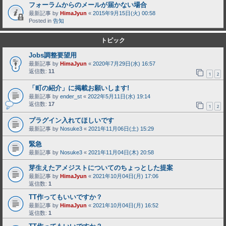
フォーラムからのメールが届かない場合
最新記事 by
HimaJyun
«
2015年9月15日(火) 00:58
Posted in
告知
トピック
Jobs調整要望用
最新記事 by
HimaJyun
«
2020年7月29日(水) 16:57
返信数:
11
1
2
「町の紹介」に掲載お願いします!
最新記事 by
ender_st
«
2022年5月11日(水) 19:14
返信数:
17
1
2
プラグイン入れてほしいです
最新記事 by
Nosuke3
«
2021年11月06日(土) 15:29
緊急
最新記事 by
Nosuke3
«
2021年11月04日(木) 20:58
芽生えたアメジストについてのちょっとした提案
最新記事 by
HimaJyun
«
2021年10月04日(月) 17:06
返信数:
1
TT作ってもいいですか？
最新記事 by
HimaJyun
«
2021年10月04日(月) 16:52
返信数:
1