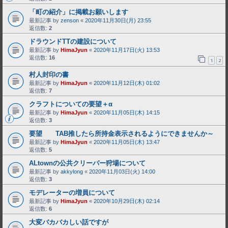
「町の紹介」に掲載お願いします
最新記事 by
zenson
«
2020年11月30日(月) 23:55
返信数:
2
ドラウンドTTの建設について
最新記事 by
HimaJyun
«
2020年11月17日(火) 13:53
返信数:
16
1
2
村人封印の書
最新記事 by
HimaJyun
«
2020年11月12日(木) 01:02
返信数:
7
クラフトについての要望＋α
最新記事 by
HimaJyun
«
2020年11月05日(木) 14:15
返信数:
3
要望 TAB推したら所持金表示されるようにできませんか～
最新記事 by
HimaJyun
«
2020年11月05日(木) 13:47
返信数:
5
ALtownの公共クリーパー狩場について
最新記事 by
akkylong
«
2020年11月03日(火) 14:00
返信数:
3
モデレーターの増員について
最新記事 by
HimaJyun
«
2020年10月29日(木) 02:14
返信数:
6
大変バカバカしい話ですが