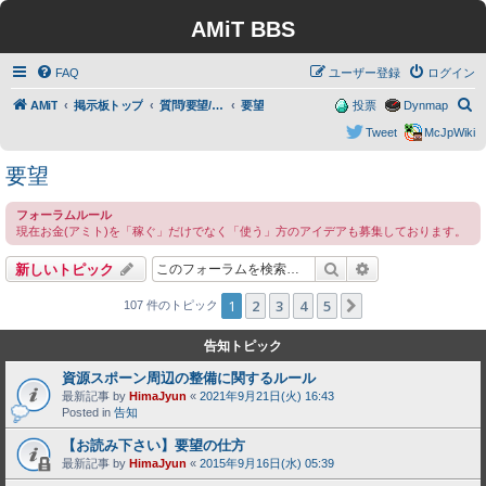
AMiT BBS
FAQ
ユーザー登録
ログイン
検
AMiT
掲示板トップ
質問/要望/報告
要望
投票
Dynmap
索
Tweet
McJpWiki
要望
フォーラムルール
現在お金(アミト)を「稼ぐ」だけでなく「使う」方のアイデアも募集しております。
検索
詳細検索
新しいトピック
1
2
3
4
5
次へ
107 件のトピック
告知トピック
資源スポーン周辺の整備に関するルール
最新記事 by
HimaJyun
«
2021年9月21日(火) 16:43
Posted in
告知
【お読み下さい】要望の仕方
最新記事 by
HimaJyun
«
2015年9月16日(水) 05:39