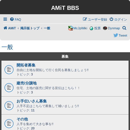
AMiT BBS
FAQ
ユーザー登録
ログイン
検
AMiT
掲示板トップ
一般
McJpWiki
投票
Dynmap
索
Tweet
一般
募集
開拓者募集
自由に土地を開拓して行く住民を募集しましょう!!
トピック:
3
建売/分譲地
住宅、土地の販売に関する宣伝はこちら！！
トピック:
3
お手伝いさん募集
人手不足はこちらで募集して補いましょう!!
トピック:
11
その他
人手を集めて大きな事を!!
トピック:
20