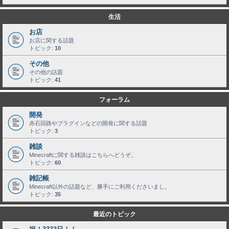
生活
お店
お店に関する話題
トピック:
10
その他
その他の話題
トピック:
41
フォーラム
開発
赤石回路やプラグインなどの開発に関する話題
トピック:
3
雑談
Minecraftに関する雑談はこちらへどうぞ。
トピック:
60
雑記帳
Minecraft以外の話題など、勝手にご利用くださいまし。
トピック:
35
最近のトピック