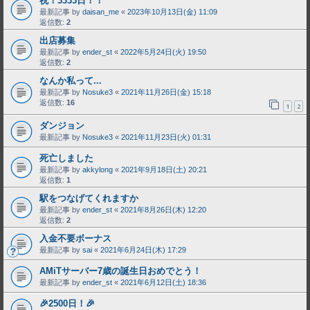
祝！3333日！！
最新記事 by
daisan_me
«
2023年10月13日(金) 11:09
返信数:
2
出店募集
最新記事 by
ender_st
«
2022年5月24日(火) 19:50
返信数:
2
なんか私って...
最新記事 by
Nosuke3
«
2021年11月26日(金) 15:18
返信数:
16
1
2
ダンジョン
最新記事 by
Nosuke3
«
2021年11月23日(火) 01:31
死亡しました
最新記事 by
akkylong
«
2021年9月18日(土) 20:21
返信数:
1
駅をつなげてくれますか
最新記事 by
ender_st
«
2021年8月26日(木) 12:20
返信数:
2
入金不要ボーナス
最新記事 by
sai
«
2021年6月24日(木) 17:29
AMiTサーバー7歳の誕生日おめでとう！
最新記事 by
ender_st
«
2021年6月12日(土) 18:36
🎉2500日！🎉