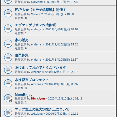
最新記事 by
akkylong
«
2021年6月12日(土) 10:39
PVP大会【カテチ銃撃戦】開催！
最新記事 by
Snow
«
2021年5月30日(日) 18:58
返信数:
8
エヴァンゲリオン作成依頼
最新記事 by
ender_st
«
2021年3月01日(月) 18:16
返信数:
1
家の販売
最新記事 by
ender_st
«
2021年1月10日(日) 15:52
返信数:
6
住民募集
最新記事 by
ender_st
«
2021年1月10日(日) 12:37
あけましておめでとうございます
最新記事 by
Aizenns
«
2020年12月31日(木) 20:15
水没都市プロジェクト
最新記事 by
Aizenns
«
2020年12月28日(月) 00:32
返信数:
3
MoreEnjoy
最新記事 by
HimaJyun
«
2020年12月10日(木) 02:42
返信数:
1
マップ左上の巨大水抜き上について
最新記事 by
akkylong
«
2020年9月30日(水) 22:32