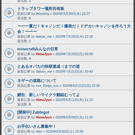
返信数:
1
トラップタワー場所共有板
最新記事 by
akkylong
«
2020年9月30日(水) 22:27
返信数:
6
ーーー夏だ！キャノンだ！爆発だ！ドデカいキャノンを作ろう大
会！ーーー
最新記事 by
daisan_me
«
2020年7月28日(火) 12:28
返信数:
1
minecraftみんなの日常
最新記事 by
HimaJyun
«
2020年7月26日(日) 00:09
返信数:
4
とあるオバカの快挙達成（までの道
最新記事 by
daisan_me
«
2020年7月21日(火) 20:40
ネザーの道路について
最新記事 by
xxx_Ringo_xxx
«
2020年6月21日(日) 22:06
鯖缶、新しいマイクラ鯖組むってよ
最新記事 by
HimaJyun
«
2020年6月11日(木) 11:22
返信数:
8
[開発中] Zabbigot
最新記事 by
HimaJyun
«
2020年6月09日(火) 11:20
お手伝いさん募集中！
最新記事 by
Alan
«
2020年5月30日(土) 15:39