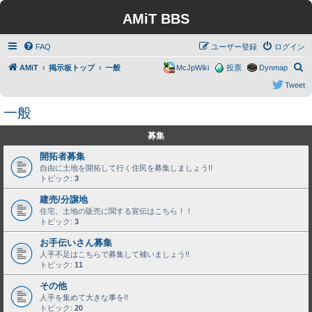
AMiT BBS
FAQ
ユーザー登録
ログイン
検
AMiT
掲示板トップ
一般
McJpWiki
投票
Dynmap
索
Tweet
一般
募集
開拓者募集
自由に土地を開拓して行く住民を募集しましょう!!
トピック:
3
建売/分譲地
住宅、土地の販売に関する宣伝はこちら！！
トピック:
3
お手伝いさん募集
人手不足はこちらで募集して補いましょう!!
トピック:
11
その他
人手を集めて大きな事を!!
トピック:
20