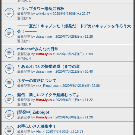
返信数:
1
トラップタワー場所共有板
最新記事 by
akkylong
«
2020年9月30日(水) 22:27
返信数:
6
ーーー夏だ！キャノンだ！爆発だ！ドデカいキャノンを作ろう大
会！ーーー
最新記事 by
daisan_me
«
2020年7月28日(火) 12:28
返信数:
1
minecraftみんなの日常
最新記事 by
HimaJyun
«
2020年7月26日(日) 00:09
返信数:
4
とあるオバカの快挙達成（までの道
最新記事 by
daisan_me
«
2020年7月21日(火) 20:40
ネザーの道路について
最新記事 by
xxx_Ringo_xxx
«
2020年6月21日(日) 22:06
鯖缶、新しいマイクラ鯖組むってよ
最新記事 by
HimaJyun
«
2020年6月11日(木) 11:22
返信数:
8
[開発中] Zabbigot
最新記事 by
HimaJyun
«
2020年6月09日(火) 11:20
お手伝いさん募集中！
最新記事 by
Alan
«
2020年5月30日(土) 15:39