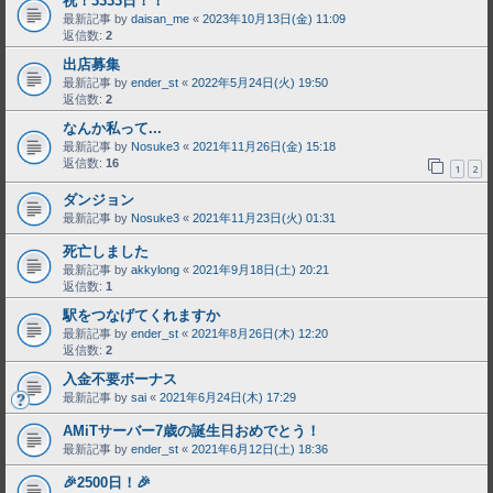
祝！3333日！！
最新記事 by
daisan_me
«
2023年10月13日(金) 11:09
返信数:
2
出店募集
最新記事 by
ender_st
«
2022年5月24日(火) 19:50
返信数:
2
なんか私って...
最新記事 by
Nosuke3
«
2021年11月26日(金) 15:18
返信数:
16
1
2
ダンジョン
最新記事 by
Nosuke3
«
2021年11月23日(火) 01:31
死亡しました
最新記事 by
akkylong
«
2021年9月18日(土) 20:21
返信数:
1
駅をつなげてくれますか
最新記事 by
ender_st
«
2021年8月26日(木) 12:20
返信数:
2
入金不要ボーナス
最新記事 by
sai
«
2021年6月24日(木) 17:29
AMiTサーバー7歳の誕生日おめでとう！
最新記事 by
ender_st
«
2021年6月12日(土) 18:36
🎉2500日！🎉