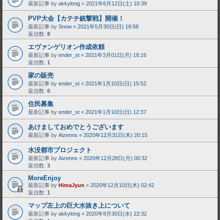
最新記事 by
akkylong
«
2021年6月12日(土) 10:39
PVP大会【カテチ銃撃戦】開催！
最新記事 by
Snow
«
2021年5月30日(日) 18:58
返信数:
8
エヴァンゲリオン作成依頼
最新記事 by
ender_st
«
2021年3月01日(月) 18:16
返信数:
1
家の販売
最新記事 by
ender_st
«
2021年1月10日(日) 15:52
返信数:
6
住民募集
最新記事 by
ender_st
«
2021年1月10日(日) 12:37
あけましておめでとうございます
最新記事 by
Aizenns
«
2020年12月31日(木) 20:15
水没都市プロジェクト
最新記事 by
Aizenns
«
2020年12月28日(月) 00:32
返信数:
3
MoreEnjoy
最新記事 by
HimaJyun
«
2020年12月10日(木) 02:42
返信数:
1
マップ左上の巨大水抜き上について
最新記事 by
akkylong
«
2020年9月30日(水) 22:32