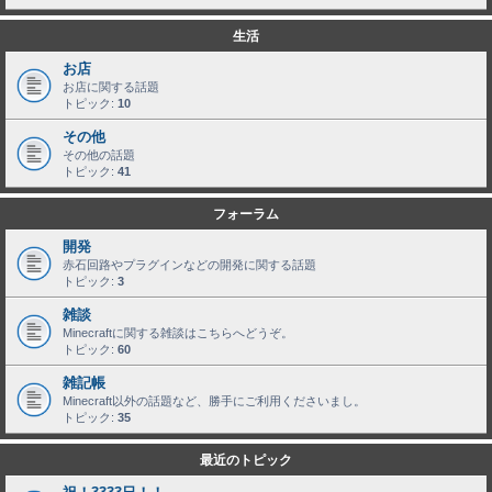
生活
お店
お店に関する話題
トピック:
10
その他
その他の話題
トピック:
41
フォーラム
開発
赤石回路やプラグインなどの開発に関する話題
トピック:
3
雑談
Minecraftに関する雑談はこちらへどうぞ。
トピック:
60
雑記帳
Minecraft以外の話題など、勝手にご利用くださいまし。
トピック:
35
最近のトピック