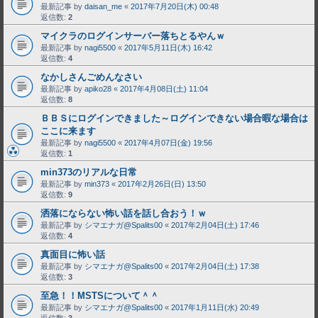
最新記事 by
daisan_me
«
2017年7月20日(木) 00:48
返信数:
2
マイクラのログインサーバー落ちとるやんｗ
最新記事 by
nagi5500
«
2017年5月11日(木) 16:42
返信数:
4
なかしさんごめんなさい
最新記事 by
apiko28
«
2017年4月08日(土) 11:04
返信数:
8
ＢＢＳにログインできました～ログインできない場合暇な場合は
ここに来ます
最新記事 by
nagi5500
«
2017年4月07日(金) 19:56
返信数:
1
min373のリアルな日常
最新記事 by
min373
«
2017年2月26日(日) 13:50
返信数:
9
洒落にならない怖い話を話し合おう！ｗ
最新記事 by
シマエナガ@Spalits00
«
2017年2月04日(土) 17:46
返信数:
4
真面目に怖い話
最新記事 by
シマエナガ@Spalits00
«
2017年2月04日(土) 17:38
返信数:
3
至急！！MSTSについて＾＾
最新記事 by
シマエナガ@Spalits00
«
2017年1月11日(水) 20:49
返信数:
3