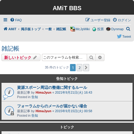
AMiT BBS
FAQ
ユーザー登録
ログイン
検
AMiT
掲示板トップ
一般
雑記帳
McJpWiki
投票
Dynmap
索
Tweet
雑記帳
検索
詳細検索
新しいトピック
1
2
次へ
35 件のトピック
告知トピック
資源スポーン周辺の整備に関するルール
最新記事 by
HimaJyun
«
2021年9月21日(火) 16:43
Posted in
告知
フォーラムからのメールが届かない場合
最新記事 by
HimaJyun
«
2015年9月15日(火) 00:58
Posted in
告知
トピック