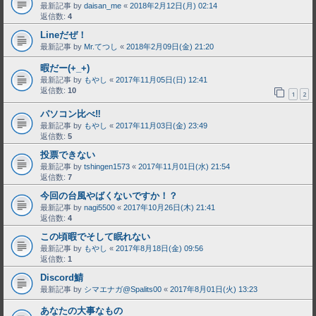
最新記事 by
daisan_me
«
2018年2月12日(月) 02:14
返信数:
4
Lineだぜ！
最新記事 by
Mr.てつし
«
2018年2月09日(金) 21:20
暇だー(+_+)
最新記事 by
もやし
«
2017年11月05日(日) 12:41
返信数:
10
1
2
パソコン比べ‼
最新記事 by
もやし
«
2017年11月03日(金) 23:49
返信数:
5
投票できない
最新記事 by
tshingen1573
«
2017年11月01日(水) 21:54
返信数:
7
今回の台風やばくないですか！？
最新記事 by
nagi5500
«
2017年10月26日(木) 21:41
返信数:
4
この頃暇でそして眠れない
最新記事 by
もやし
«
2017年8月18日(金) 09:56
返信数:
1
Discord鯖
最新記事 by
シマエナガ@Spalits00
«
2017年8月01日(火) 13:23
あなたの大事なもの