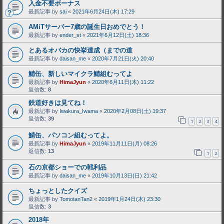
入金不要ボーナス
最新記事 by
sai
«
2021年6月24日(木) 17:29
AMiTサーバー7歳の誕生日おめでとう！
最新記事 by
ender_st
«
2021年6月12日(土) 18:36
とあるオバカの快挙達成（までの道
最新記事 by
daisan_me
«
2020年7月21日(火) 20:40
鯖缶、新しいマイクラ鯖組むってよ
最新記事 by
HimaJyun
«
2020年6月11日(木) 11:22
返信数:
8
鉄道好きは見てね！
最新記事 by
Iwakura_Iwama
«
2020年2月08日(土) 19:37
返信数:
39
1
2
3
4
鯖缶、パソコン組むってよ。
最新記事 by
HimaJyun
«
2019年11月11日(月) 08:26
返信数:
13
1
2
石の京都ショーでの戦利品
最新記事 by
daisan_me
«
2019年10月13日(日) 21:42
ちょっとしたクイズ
最新記事 by
TomotanTan2
«
2019年1月24日(木) 23:30
返信数:
3
2018年