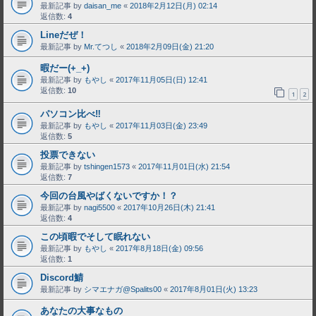
最新記事 by
daisan_me
«
2018年2月12日(月) 02:14
返信数:
4
Lineだぜ！
最新記事 by
Mr.てつし
«
2018年2月09日(金) 21:20
暇だー(+_+)
最新記事 by
もやし
«
2017年11月05日(日) 12:41
返信数:
10
1
2
パソコン比べ‼
最新記事 by
もやし
«
2017年11月03日(金) 23:49
返信数:
5
投票できない
最新記事 by
tshingen1573
«
2017年11月01日(水) 21:54
返信数:
7
今回の台風やばくないですか！？
最新記事 by
nagi5500
«
2017年10月26日(木) 21:41
返信数:
4
この頃暇でそして眠れない
最新記事 by
もやし
«
2017年8月18日(金) 09:56
返信数:
1
Discord鯖
最新記事 by
シマエナガ@Spalits00
«
2017年8月01日(火) 13:23
あなたの大事なもの