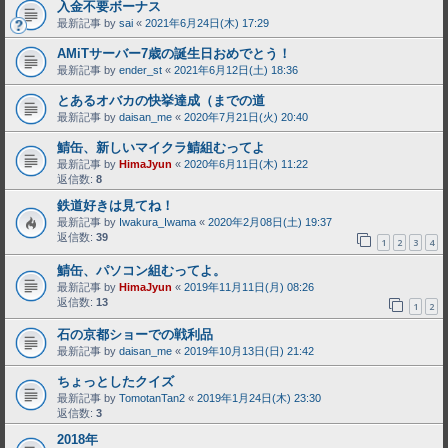
入金不要ボーナス
最新記事 by
sai
«
2021年6月24日(木) 17:29
AMiTサーバー7歳の誕生日おめでとう！
最新記事 by
ender_st
«
2021年6月12日(土) 18:36
とあるオバカの快挙達成（までの道
最新記事 by
daisan_me
«
2020年7月21日(火) 20:40
鯖缶、新しいマイクラ鯖組むってよ
最新記事 by
HimaJyun
«
2020年6月11日(木) 11:22
返信数:
8
鉄道好きは見てね！
最新記事 by
Iwakura_Iwama
«
2020年2月08日(土) 19:37
返信数:
39
1
2
3
4
鯖缶、パソコン組むってよ。
最新記事 by
HimaJyun
«
2019年11月11日(月) 08:26
返信数:
13
1
2
石の京都ショーでの戦利品
最新記事 by
daisan_me
«
2019年10月13日(日) 21:42
ちょっとしたクイズ
最新記事 by
TomotanTan2
«
2019年1月24日(木) 23:30
返信数:
3
2018年