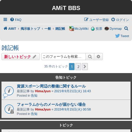
AMiT BBS
FAQ
ユーザー登録
ログイン
検
AMiT
掲示板トップ
一般
雑記帳
McJpWiki
投票
Dynmap
索
Tweet
雑記帳
検索
詳細検索
新しいトピック
1
2
次へ
35 件のトピック
告知トピック
資源スポーン周辺の整備に関するルール
最新記事 by
HimaJyun
«
2021年9月21日(火) 16:43
Posted in
告知
フォーラムからのメールが届かない場合
最新記事 by
HimaJyun
«
2015年9月15日(火) 00:58
Posted in
告知
トピック