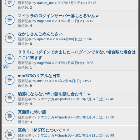
最新記事 by
daisan_me
«
2017年7月20日(木) 00:48
返信数:
2
マイクラのログインサーバー落ちとるやんｗ
最新記事 by
nagi5500
«
2017年5月11日(木) 16:42
返信数:
4
なかしさんごめんなさい
最新記事 by
apiko28
«
2017年4月08日(土) 11:04
返信数:
8
ＢＢＳにログインできました～ログインできない場合暇な場合は
ここに来ます
最新記事 by
nagi5500
«
2017年4月07日(金) 19:56
返信数:
1
min373のリアルな日常
最新記事 by
min373
«
2017年2月26日(日) 13:50
返信数:
9
洒落にならない怖い話を話し合おう！ｗ
最新記事 by
シマエナガ@Spalits00
«
2017年2月04日(土) 17:46
返信数:
4
真面目に怖い話
最新記事 by
シマエナガ@Spalits00
«
2017年2月04日(土) 17:38
返信数:
3
至急！！MSTSについて＾＾
最新記事 by
シマエナガ@Spalits00
«
2017年1月11日(水) 20:49
返信数:
3