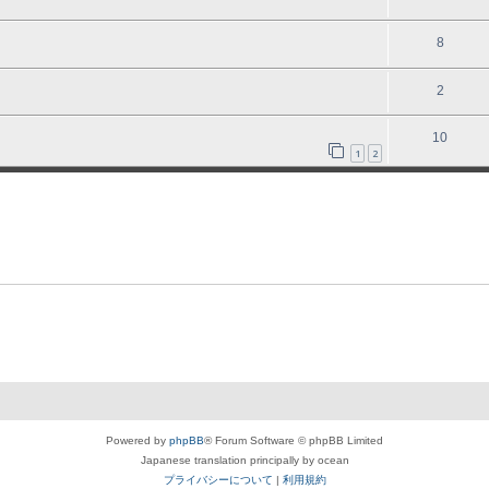
8
2
10
1
2
Powered by
phpBB
® Forum Software © phpBB Limited
Japanese translation principally by ocean
プライバシーについて
|
利用規約