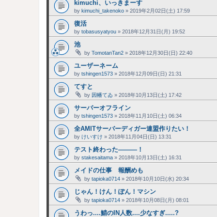
kimuchi、いっきまーす
by
kimuchi_takenoko
»
2019年2月02日(土) 17:59
復活
by
tobasusyatyou
»
2018年12月31日(月) 19:52
池
by
TomotanTan2
»
2018年12月30日(日) 22:40
ユーザーネーム
by
tshingen1573
»
2018年12月09日(日) 21:31
てすと
by
因幡てゐ
»
2018年10月13日(土) 17:42
サーバーオフライン
by
tshingen1573
»
2018年11月10日(土) 06:34
全AMITサーバーディガー連盟作りたい！
by
けいすけ
»
2018年11月04日(日) 13:31
テスト終わった―――！
by
stakesaitama
»
2018年10月13日(土) 16:31
メイドの仕事 報酬めも
by
tapioka0714
»
2018年10月10日(水) 20:34
じゃん！けん！ぽん！マシン
by
tapioka0714
»
2018年10月08日(月) 08:01
うわっ....鯖のIN人数....少なすぎ.....?