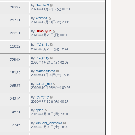
by
Nosuke3
28397
2021年11月23日(火) 01:31
by
Aizenns
29711
2020年12月31日(木) 20:15
by
HimaJyun
22351
2020年7月26日(日) 00:09
by
てんにち
11622
2020年5月25日(月) 12:44
by
てんにち
22663
2020年4月24日(金) 02:02
by
stakesaitama
15182
2019年11月09日(土) 13:10
by
daisan_me
26537
2019年10月26日(土) 09:26
by
けいすけ
24310
2019年7月30日(火) 00:17
by
apico
14521
2019年7月01日(月) 23:01
by
kimuchi_takenoko
13745
2019年2月02日(土) 18:00