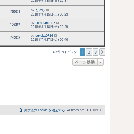
2018年9月30日(日) 10:37
by
もやし
20804
2018年9月15日(土) 08:23
by
TomotanTan2
12957
2018年8月10日(金) 20:29
by
tapioka0714
24308
2018年7月27日(金) 05:46
1
2
3
次へ
60 件のトピック
ページ移動
掲示板の cookie を消去する
All times are
UTC+09:00