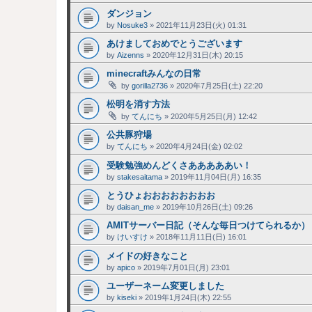
ダンジョン
by
Nosuke3
»
2021年11月23日(火) 01:31
あけましておめでとうございます
by
Aizenns
»
2020年12月31日(木) 20:15
minecraftみんなの日常
by
gorilla2736
»
2020年7月25日(土) 22:20
松明を消す方法
by
てんにち
»
2020年5月25日(月) 12:42
公共豚狩場
by
てんにち
»
2020年4月24日(金) 02:02
受験勉強めんどくさあああああい！
by
stakesaitama
»
2019年11月04日(月) 16:35
とうひょおおおおおおおお
by
daisan_me
»
2019年10月26日(土) 09:26
AMITサーバー日記（そんな毎日つけてられるか）
by
けいすけ
»
2018年11月11日(日) 16:01
メイドの好きなこと
by
apico
»
2019年7月01日(月) 23:01
ユーザーネーム変更しました
by
kiseki
»
2019年1月24日(木) 22:55