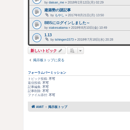
by
daisan_me
»
2018年2月12日(月) 02:29
建築勢の謎記事
by
もやし
»
2017年8月21日(月) 13:50
BBSにログインしました～
by
stakesaitama
»
2018年8月10日(金) 10:49
1.13
by
tshingen1573
»
2018年7月18日(水) 20:28
新しいトピック
掲示板トップに戻る
フォーラムパーミッション
トピック投稿:
不可
返信投稿:
不可
記事編集:
不可
記事削除:
不可
ファイル添付:
不可
AMiT
掲示板トップ