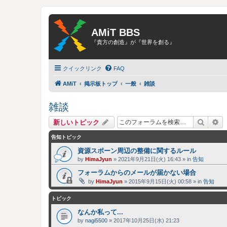
AMiT BBS
『貴方の創造』が『世界を創る』
クイックリンク
FAQ
AMiT
掲示板トップ
一般
雑談
雑談
検索
詳
新しいトピック
告知トピック
資源スポーン周辺の整備に関するルール
by
HimaJyun
»
2021年9月21日(火) 16:43
» in
告知
フォーラムからのメールが届かない場合
by
HimaJyun
»
2015年9月15日(火) 00:58
» in
告知
トピック
なんか私って...
by
nagi5500
»
2017年10月25日(水) 21:23