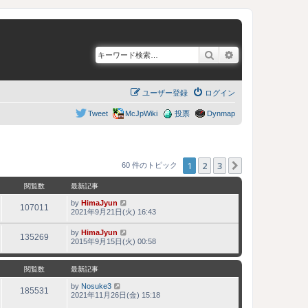
検索
詳細検索
ユーザー登録
ログイン
Tweet
McJpWiki
投票
Dynmap
1
2
3
次へ
60 件のトピック
閲覧数
最新記事
by
HimaJyun
107011
2021年9月21日(火) 16:43
by
HimaJyun
135269
2015年9月15日(火) 00:58
閲覧数
最新記事
by
Nosuke3
185531
2021年11月26日(金) 15:18