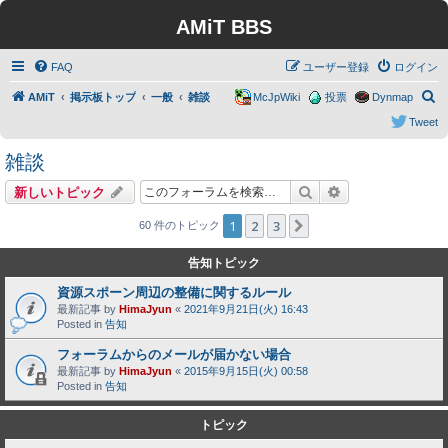
AMiT BBS
FAQ
ユーザー登録
ログイン
検
AMiT
掲示板トップ
一般
雑談
McJpWiki
投票
Dynmap
索
Tweet
雑談
検索
詳細検索
新しいトピック
1
2
3
次へ
60 件のトピック
告知トピック
資源スポーン周辺の整備に関するルール
最新記事 by
HimaJyun
«
2021年9月21日(火) 16:43
Posted in
告知
フォーラムからのメールが届かない場合
最新記事 by
HimaJyun
«
2015年9月15日(火) 00:58
Posted in
告知
トピック