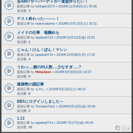
全AMITサーバーディガー連盟作りたい！
最新記事 by
tshingen1573
«
2018年11月06日(火) 05:06
返信数:
3
テスト終わった―――！
最新記事 by
stakesaitama
«
2018年10月13日(土) 16:31
メイドの仕事 報酬めも
最新記事 by
tapioka0714
«
2018年10月12日(金) 22:51
返信数:
1
じゃん！けん！ぽん！マシン
最新記事 by
tapioka0714
«
2018年10月08日(月) 17:32
返信数:
4
うわっ....鯖のIN人数....少なすぎ.....?
最新記事 by
HimaJyun
«
2018年9月30日(日) 10:37
返信数:
6
建築勢の謎記事
最新記事 by
もやし
«
2018年9月15日(土) 08:23
返信数:
8
BBSにログインしました～
最新記事 by
TomotanTan2
«
2018年8月10日(金) 20:29
返信数:
2
1.13
最新記事 by
tapioka0714
«
2018年7月27日(金) 05:46
返信数:
10
1
2