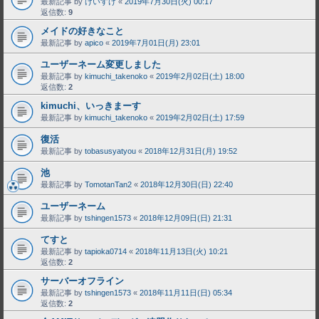
最新記事 by
けいすけ
«
2019年7月30日(火) 00:17
返信数:
9
メイドの好きなこと
最新記事 by
apico
«
2019年7月01日(月) 23:01
ユーザーネーム変更しました
最新記事 by
kimuchi_takenoko
«
2019年2月02日(土) 18:00
返信数:
2
kimuchi、いっきまーす
最新記事 by
kimuchi_takenoko
«
2019年2月02日(土) 17:59
復活
最新記事 by
tobasusyatyou
«
2018年12月31日(月) 19:52
池
最新記事 by
TomotanTan2
«
2018年12月30日(日) 22:40
ユーザーネーム
最新記事 by
tshingen1573
«
2018年12月09日(日) 21:31
てすと
最新記事 by
tapioka0714
«
2018年11月13日(火) 10:21
返信数:
2
サーバーオフライン
最新記事 by
tshingen1573
«
2018年11月11日(日) 05:34
返信数:
2