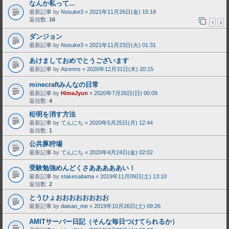
なんか私って...
最新記事 by
Nosuke3
«
2021年11月26日(金) 15:18
返信数:
16
1
2
ダンジョン
最新記事 by
Nosuke3
«
2021年11月23日(火) 01:31
あけましておめでとうございます
最新記事 by
Aizenns
«
2020年12月31日(木) 20:15
minecraftみんなの日常
最新記事 by
HimaJyun
«
2020年7月26日(日) 00:09
返信数:
4
松明を消す方法
最新記事 by
てんにち
«
2020年5月25日(月) 12:44
返信数:
1
公共豚狩場
最新記事 by
てんにち
«
2020年4月24日(金) 02:02
受験勉強めんどくさあああああい！
最新記事 by
stakesaitama
«
2019年11月09日(土) 13:10
返信数:
2
とうひょおおおおおおおお
最新記事 by
daisan_me
«
2019年10月26日(土) 09:26
AMITサーバー日記（そんな毎日つけてられるか）