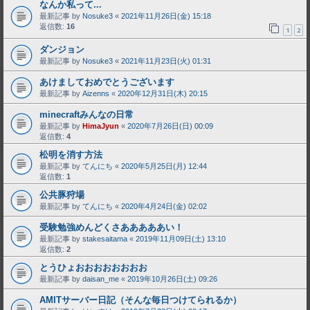
なんか私って...
最新記事 by
Nosuke3
«
2021年11月26日(金) 15:18
返信数:
16
1
2
ダンジョン
最新記事 by
Nosuke3
«
2021年11月23日(火) 01:31
あけましておめでとうございます
最新記事 by
Aizenns
«
2020年12月31日(木) 20:15
minecraftみんなの日常
最新記事 by
HimaJyun
«
2020年7月26日(日) 00:09
返信数:
4
松明を消す方法
最新記事 by
てんにち
«
2020年5月25日(月) 12:44
返信数:
1
公共豚狩場
最新記事 by
てんにち
«
2020年4月24日(金) 02:02
受験勉強めんどくさあああああい！
最新記事 by
stakesaitama
«
2019年11月09日(土) 13:10
返信数:
2
とうひょおおおおおおおお
最新記事 by
daisan_me
«
2019年10月26日(土) 09:26
AMITサーバー日記（そんな毎日つけてられるか）