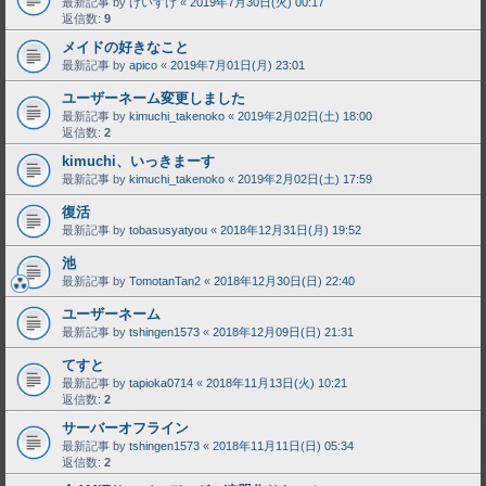
最新記事 by
けいすけ
«
2019年7月30日(火) 00:17
返信数:
9
メイドの好きなこと
最新記事 by
apico
«
2019年7月01日(月) 23:01
ユーザーネーム変更しました
最新記事 by
kimuchi_takenoko
«
2019年2月02日(土) 18:00
返信数:
2
kimuchi、いっきまーす
最新記事 by
kimuchi_takenoko
«
2019年2月02日(土) 17:59
復活
最新記事 by
tobasusyatyou
«
2018年12月31日(月) 19:52
池
最新記事 by
TomotanTan2
«
2018年12月30日(日) 22:40
ユーザーネーム
最新記事 by
tshingen1573
«
2018年12月09日(日) 21:31
てすと
最新記事 by
tapioka0714
«
2018年11月13日(火) 10:21
返信数:
2
サーバーオフライン
最新記事 by
tshingen1573
«
2018年11月11日(日) 05:34
返信数:
2