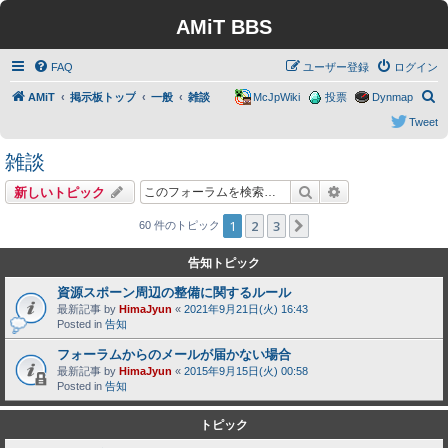
AMiT BBS
FAQ
ユーザー登録
ログイン
検
AMiT
掲示板トップ
一般
雑談
McJpWiki
投票
Dynmap
索
Tweet
雑談
検索
詳細検索
新しいトピック
1
2
3
次へ
60 件のトピック
告知トピック
資源スポーン周辺の整備に関するルール
最新記事 by
HimaJyun
«
2021年9月21日(火) 16:43
Posted in
告知
フォーラムからのメールが届かない場合
最新記事 by
HimaJyun
«
2015年9月15日(火) 00:58
Posted in
告知
トピック