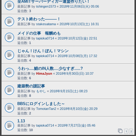
全AMITサーバーディガー連盟作りたい！
最新記事 by
tshingen1573
«
2018年11月06日(火) 05:06
返信数:
3
テスト終わった―――！
最新記事 by
stakesaitama
«
2018年10月13日(土) 16:31
メイドの仕事 報酬めも
最新記事 by
tapioka0714
«
2018年10月12日(金) 22:51
返信数:
1
じゃん！けん！ぽん！マシン
最新記事 by
tapioka0714
«
2018年10月08日(月) 17:32
返信数:
4
うわっ....鯖のIN人数....少なすぎ.....?
最新記事 by
HimaJyun
«
2018年9月30日(日) 10:37
返信数:
6
建築勢の謎記事
最新記事 by
もやし
«
2018年9月15日(土) 08:23
返信数:
8
BBSにログインしました～
最新記事 by
TomotanTan2
«
2018年8月10日(金) 20:29
返信数:
2
1.13
最新記事 by
tapioka0714
«
2018年7月27日(金) 05:46
返信数:
10
1
2