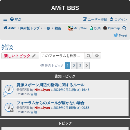
AMiT BBS
FAQ
ユーザー登録
ログイン
検
AMiT
掲示板トップ
一般
雑談
McJpWiki
投票
Dynmap
索
Tweet
雑談
検索
詳細検索
新しいトピック
1
2
3
次へ
60 件のトピック
告知トピック
資源スポーン周辺の整備に関するルール
最新記事 by
HimaJyun
«
2021年9月21日(火) 16:43
Posted in
告知
フォーラムからのメールが届かない場合
最新記事 by
HimaJyun
«
2015年9月15日(火) 00:58
Posted in
告知
トピック