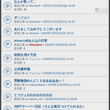
なんか私って...
最新記事 by
Nosuke3
«
2021年11月26日(金) 15:18
返信数:
16
1
2
ダンジョン
最新記事 by
Nosuke3
«
2021年11月23日(火) 01:31
あけましておめでとうございます
最新記事 by
Aizenns
«
2020年12月31日(木) 20:15
minecraftみんなの日常
最新記事 by
HimaJyun
«
2020年7月26日(日) 00:09
返信数:
4
松明を消す方法
最新記事 by
てんにち
«
2020年5月25日(月) 12:44
返信数:
1
公共豚狩場
最新記事 by
てんにち
«
2020年4月24日(金) 02:02
受験勉強めんどくさあああああい！
最新記事 by
stakesaitama
«
2019年11月09日(土) 13:10
返信数:
2
とうひょおおおおおおおお
最新記事 by
daisan_me
«
2019年10月26日(土) 09:26
AMITサーバー日記（そんな毎日つけてられるか）