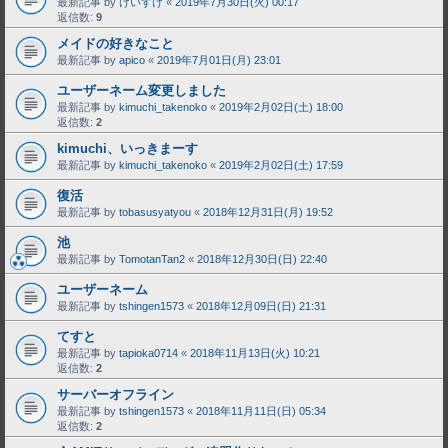
最新記事 by
けいすけ
«
2019年7月30日(火) 00:17
返信数:
9
メイドの好きなこと
最新記事 by
apico
«
2019年7月01日(月) 23:01
ユーザーネーム変更しました
最新記事 by
kimuchi_takenoko
«
2019年2月02日(土) 18:00
返信数:
2
kimuchi、いっきまーす
最新記事 by
kimuchi_takenoko
«
2019年2月02日(土) 17:59
復活
最新記事 by
tobasusyatyou
«
2018年12月31日(月) 19:52
池
最新記事 by
TomotanTan2
«
2018年12月30日(日) 22:40
ユーザーネーム
最新記事 by
tshingen1573
«
2018年12月09日(日) 21:31
てすと
最新記事 by
tapioka0714
«
2018年11月13日(火) 10:21
返信数:
2
サーバーオフライン
最新記事 by
tshingen1573
«
2018年11月11日(日) 05:34
返信数:
2