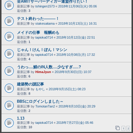
全AMITサーバーディガー連盟作りたい！
最新記事 by
tshingen1573
«
2018年11月06日(火) 05:06
返信数:
3
テスト終わった―――！
最新記事 by
stakesaitama
«
2018年10月13日(土) 16:31
メイドの仕事 報酬めも
最新記事 by
tapioka0714
«
2018年10月12日(金) 22:51
返信数:
1
じゃん！けん！ぽん！マシン
最新記事 by
tapioka0714
«
2018年10月08日(月) 17:32
返信数:
4
うわっ....鯖のIN人数....少なすぎ.....?
最新記事 by
HimaJyun
«
2018年9月30日(日) 10:37
返信数:
6
建築勢の謎記事
最新記事 by
もやし
«
2018年9月15日(土) 08:23
返信数:
8
BBSにログインしました～
最新記事 by
TomotanTan2
«
2018年8月10日(金) 20:29
返信数:
2
1.13
最新記事 by
tapioka0714
«
2018年7月27日(金) 05:46
返信数:
10
1
2