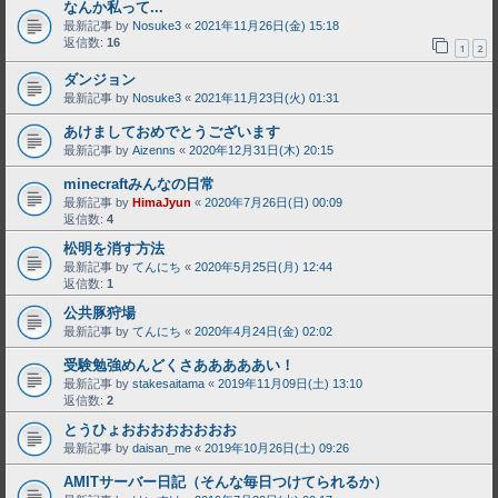
なんか私って...
最新記事 by
Nosuke3
«
2021年11月26日(金) 15:18
返信数:
16
1
2
ダンジョン
最新記事 by
Nosuke3
«
2021年11月23日(火) 01:31
あけましておめでとうございます
最新記事 by
Aizenns
«
2020年12月31日(木) 20:15
minecraftみんなの日常
最新記事 by
HimaJyun
«
2020年7月26日(日) 00:09
返信数:
4
松明を消す方法
最新記事 by
てんにち
«
2020年5月25日(月) 12:44
返信数:
1
公共豚狩場
最新記事 by
てんにち
«
2020年4月24日(金) 02:02
受験勉強めんどくさあああああい！
最新記事 by
stakesaitama
«
2019年11月09日(土) 13:10
返信数:
2
とうひょおおおおおおおお
最新記事 by
daisan_me
«
2019年10月26日(土) 09:26
AMITサーバー日記（そんな毎日つけてられるか）