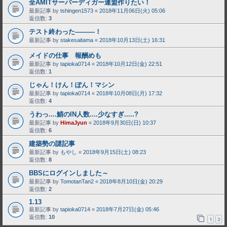
全AMITサーバーディガー連盟作りたい！
最新記事 by
tshingen1573
«
2018年11月06日(火) 05:06
返信数:
3
テスト終わった―――！
最新記事 by
stakesaitama
«
2018年10月13日(土) 16:31
メイドの仕事 報酬めも
最新記事 by
tapioka0714
«
2018年10月12日(金) 22:51
返信数:
1
じゃん！けん！ぽん！マシン
最新記事 by
tapioka0714
«
2018年10月08日(月) 17:32
返信数:
4
うわっ....鯖のIN人数....少なすぎ.....?
最新記事 by
HimaJyun
«
2018年9月30日(日) 10:37
返信数:
6
建築勢の謎記事
最新記事 by
もやし
«
2018年9月15日(土) 08:23
返信数:
8
BBSにログインしました～
最新記事 by
TomotanTan2
«
2018年8月10日(金) 20:29
返信数:
2
1.13
最新記事 by
tapioka0714
«
2018年7月27日(金) 05:46
返信数:
10
1
2