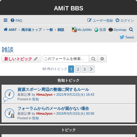
AMiT BBS
FAQ
ユーザー登録
ログイン
検
AMiT
掲示板トップ
一般
雑談
McJpWiki
投票
Dynmap
索
Tweet
雑談
検索
詳細検索
新しいトピック
1
2
3
次へ
60 件のトピック
告知トピック
資源スポーン周辺の整備に関するルール
最新記事 by
HimaJyun
«
2021年9月21日(火) 16:43
Posted in
告知
フォーラムからのメールが届かない場合
最新記事 by
HimaJyun
«
2015年9月15日(火) 00:58
Posted in
告知
トピック