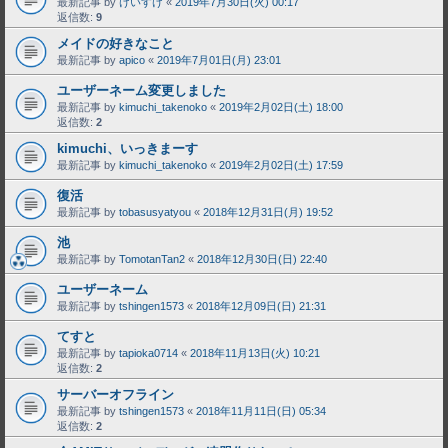
最新記事 by
けいすけ
«
2019年7月30日(火) 00:17
返信数:
9
メイドの好きなこと
最新記事 by
apico
«
2019年7月01日(月) 23:01
ユーザーネーム変更しました
最新記事 by
kimuchi_takenoko
«
2019年2月02日(土) 18:00
返信数:
2
kimuchi、いっきまーす
最新記事 by
kimuchi_takenoko
«
2019年2月02日(土) 17:59
復活
最新記事 by
tobasusyatyou
«
2018年12月31日(月) 19:52
池
最新記事 by
TomotanTan2
«
2018年12月30日(日) 22:40
ユーザーネーム
最新記事 by
tshingen1573
«
2018年12月09日(日) 21:31
てすと
最新記事 by
tapioka0714
«
2018年11月13日(火) 10:21
返信数:
2
サーバーオフライン
最新記事 by
tshingen1573
«
2018年11月11日(日) 05:34
返信数:
2