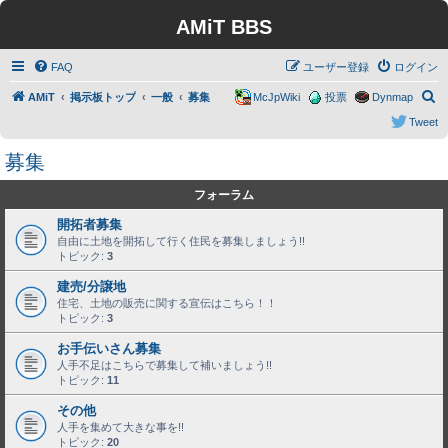
AMiT BBS
FAQ
ユーザー登録
ログイン
検
AMiT
掲示板トップ
一般
募集
McJpWiki
投票
Dynmap
索
Tweet
募集
フォーラム
開拓者募集
自由に土地を開拓して行く住民を募集しましょう!!
トピック:
3
建売/分譲地
住宅、土地の販売に関する宣伝はこちら！！
トピック:
3
お手伝いさん募集
人手不足はこちらで募集して補いましょう!!
トピック:
11
その他
人手を集めて大きな事を!!
トピック:
20