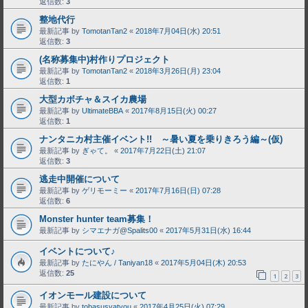
返信数:
3
整地代行
最新記事 by
TomotanTan2
«
2018年7月04日(水) 20:51
返信数:
3
(名称募集中)村作りプロジェクト
最新記事 by
TomotanTan2
«
2018年3月26日(月) 23:04
返信数:
1
大型カボチャ＆スイカ農場
最新記事 by
UltimateBBA
«
2017年8月15日(火) 00:27
返信数:
1
ナンタニカ村主催イベント!! ～暑い夏を乗りきろう編～(仮)
最新記事 by
ぎゃて。
«
2017年7月22日(土) 21:07
返信数:
3
逃走中開催について
最新記事 by
ゲリモーミー
«
2017年7月16日(日) 07:28
返信数:
6
Monster hunter team募集！
最新記事 by
シマエナガ@Spalits00
«
2017年5月31日(水) 16:44
イベントについて♪
最新記事 by
たにやん / Taniyan18
«
2017年5月04日(木) 20:53
返信数:
25
1
2
3
イオンモール建設について
最新記事 by
tobasusyatyou
«
2017年4月25日(火) 07:29