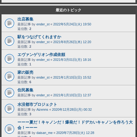
最近のトピック
出店募集
最新記事 by
ender_st
«
2022年5月24日(火) 19:50
返信数:
2
駅をつなげてくれますか
最新記事 by
ender_st
«
2021年8月26日(木) 12:20
返信数:
2
エヴァンゲリオン作成依頼
最新記事 by
ender_st
«
2021年3月01日(月) 18:16
返信数:
1
家の販売
最新記事 by
ender_st
«
2021年1月10日(日) 15:52
返信数:
6
住民募集
最新記事 by
ender_st
«
2021年1月10日(日) 12:37
水没都市プロジェクト
最新記事 by
Aizenns
«
2020年12月28日(月) 00:32
返信数:
3
ーーー夏だ！キャノンだ！爆発だ！ドデカいキャノンを作ろう大
会！ーーー
最新記事 by
daisan_me
«
2020年7月28日(火) 12:28