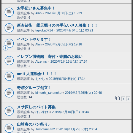
返信数:
1
お手伝いさん募集中！
最新記事 by
Alan
«
2020年5月30日(土) 15:39
返信数:
6
新奇跡街 露天掘りのお手伝いさん募集！！！
最新記事 by
tapioka0714
«
2020年4月04日(土) 03:21
イベントやります！
最新記事 by
Alan
«
2020年2月05日(水) 19:16
返信数:
5
イレブン博物館 寄付・寄贈のお願い
最新記事 by
Aizenns
«
2020年1月15日(水) 17:34
返信数:
2
amit 大運動会！！！！
最新記事 by
もやし
«
2019年6月04日(火) 17:14
奇跡グループ創立！
最新記事 by
kimuchi_takenoko
«
2019年2月26日(火) 20:46
返信数:
14
1
2
メサ探しのバイト募集
最新記事 by
けいすけ
«
2019年2月10日(日) 01:44
返信数:
1
山崎春のパン祭り♪
最新記事 by
TomotanTan2
«
2018年11月29日(木) 23:34